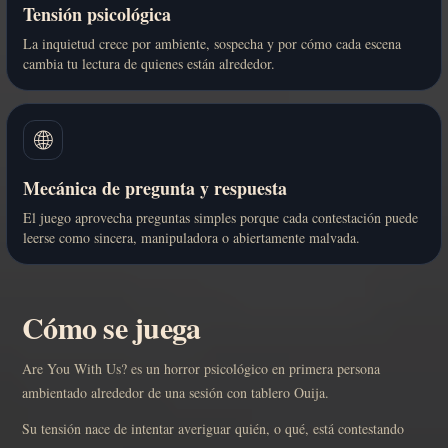
Tensión psicológica
La inquietud crece por ambiente, sospecha y por cómo cada escena
cambia tu lectura de quienes están alrededor.
🌐
Mecánica de pregunta y respuesta
El juego aprovecha preguntas simples porque cada contestación puede
leerse como sincera, manipuladora o abiertamente malvada.
Cómo se juega
Are You With Us? es un horror psicológico en primera persona
ambientado alrededor de una sesión con tablero Ouija.
Su tensión nace de intentar averiguar quién, o qué, está contestando