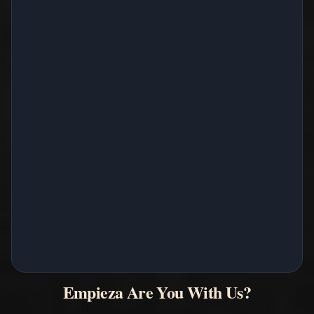
Empieza Are You With Us?