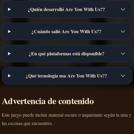
¿Quién desarrolló Are You With Us??
¿Cuándo salió Are You With Us??
¿En qué plataformas está disponible?
¿Qué tecnología usa Are You With Us??
Advertencia de contenido
Este juego puede incluir material oscuro o inquietante según la ruta y
las escenas que encuentres.