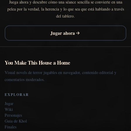
Juega ahora y descubre cómo una séance sencilla se convierte en una
pelea por la verdad, la herencia y lo que sea que está hablando a través
del tablero.
Jugar ahora
You Make This House a Home
Visual novels de terror jugables en navegador, contenido editorial y
comentarios moderados.
EXPLORAR
Jugar
Wiki
Personajes
Guia de Khol
Finales