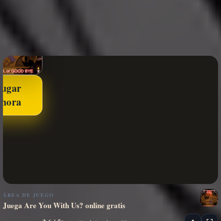
Jugar
ahora
ÁREA DE JUEGO
Juega Are You With Us? online gratis