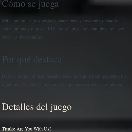
Cómo se juega
Miras preguntas, respuestas y reacciones, y vas reinterpretando la
situación una y otra vez. El juego se apoya en lo simple para hacer
crecer la desconfianza.
Por qué destaca
Destaca porque obtiene bastante tensión de un reparto pequeño, un
ritual muy concreto y un cuarto del que nadie quiere salir todavía.
Detalles del juego
Título:
Are You With Us?