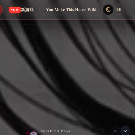
新游戏
You Make This House Wiki
ZH
NEW
MORE TO PLAY