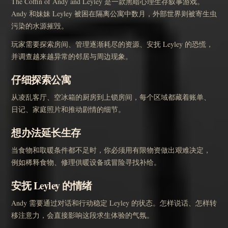
The Coffin of Andy and Leyley 是一款黑暗心理生存叙事游戏。
Andy 和妹妹 Leyley 被困在隔离公寓中数月，外部世界则被寄生虫
污染的水源摧毁。
玩家需要探索房间、管理逐渐耗尽的资源、安抚 Leyley 的恐慌，
并调查越来越异常的邻居与周边现象。
仔细探索公寓
从凌乱客厅、空冰箱的厨房到上锁房间，每个区域都藏着账单、
日记、家庭照片和推动剧情的细节。
想办法延长生存
当食物和取暖条件都不足时，你必须用有限物资做出艰难决定，
例如稀释食物、修理供暖设备或冒险寻找补给。
安抚 Leyley 的情绪
Andy 需要通过对话和行动稳定 Leyley 的状态。怎样说话、怎样转
移注意力，会直接影响这段求生体验的气氛。