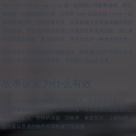
The Coffin of Andy and Leyley 是一款黑暗心理叙事游戏，把玩
家锁进一间被隔离的公寓，让你和 Andy 以及妹妹 Leyley 一起
面对资源枯竭、外部世界失控，以及家庭关系里越来越明显的
不稳定感。寄生虫污染的水源让外面的世界充满危险，而公寓
内部则因为断粮、寒冷和失联，逐渐变成另一种形式的牢笼。
这款游戏不是靠持续动作场面推进，而是通过封闭空间中的求
生压力和兄妹间的情绪变化，把恐怖一点点压上来。
故事设定为什么有效
Andy 和 Leyley 已经被困在公寓里数月。联系母亲没有回应，
订购的食物始终送不到，房间里的每一样东西都在提醒他们已
经撑不了太久。空掉的冰箱、旧账单、家庭照片、上锁抽屉，
这些看似普通的物件共同构成了压迫感。