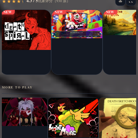
4.3 / 5
★
★
★
★
★
★
★
★
★
★
玩家评分（930 票）
NEW
NEW
NEW
MORE TO PLAY