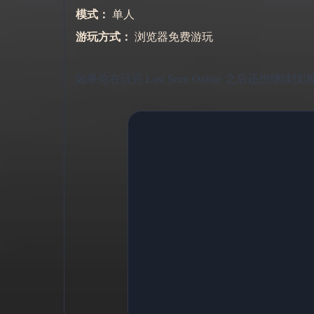
模式：
单人
游玩方式：
浏览器免费游玩
如果你在玩完 Last Seen Online 之后还想