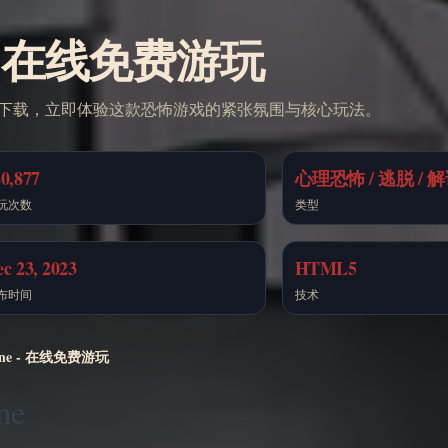
ne - 在线免费游玩
ine。无需下载，立即体验这款恐怖游戏的紧张氛围与核心玩法。
0,877
心理恐怖 / 逃脱 / 
玩次数
类型
c 23, 2023
HTML5
布时间
技术
nline - 在线免费游玩
ne