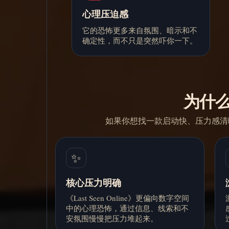
心理压迫感
它的恐怖更多来自氛围、暗示和不
确定性，而不只是突然吓你一下。
为什么值
如果你想找一款启动快、压力感清晰、能
✨
核心压力明确
《Last Seen Online》更偏向数字空间
中的心理恐怖，通过信息、线索和不
安氛围慢慢把压力堆起来。