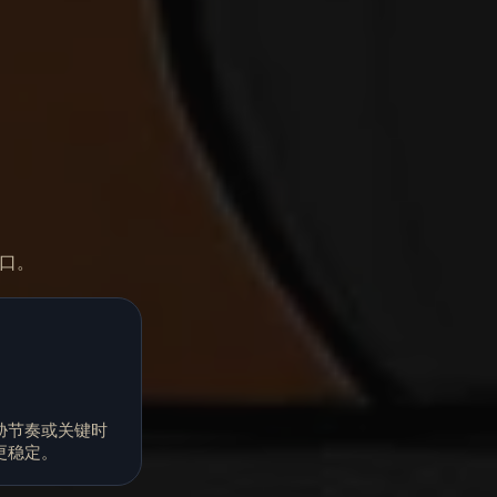
入口。
胁节奏或关键时
更稳定。