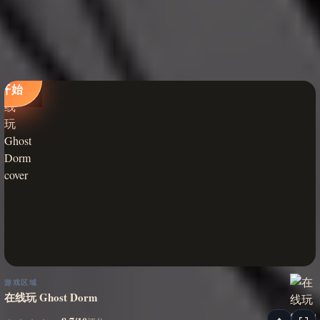
立即
开始
游戏区域
在线玩 Ghost Dorm