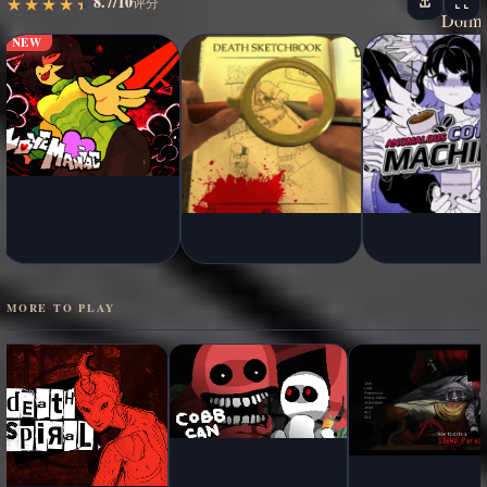
8.7/10
★
★
★
★
★
★
★
★
★
★
评分
NEW
MORE TO PLAY