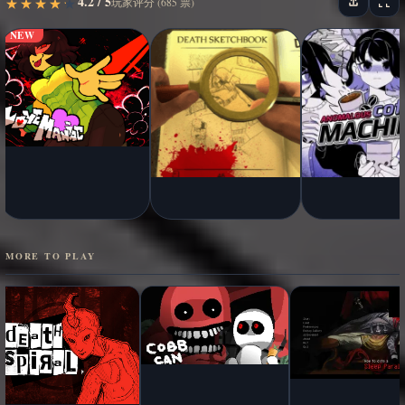
4.2 / 5
★
★
★
★
★
★
★
★
★
★
玩家评分 (685 票)
NEW
MORE TO PLAY