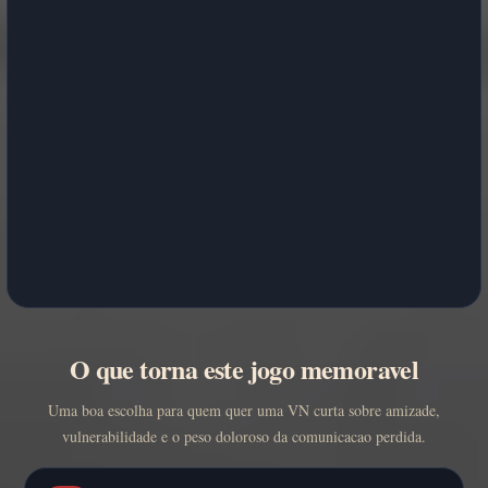
O que torna este jogo memoravel
Uma boa escolha para quem quer uma VN curta sobre amizade,
vulnerabilidade e o peso doloroso da comunicacao perdida.