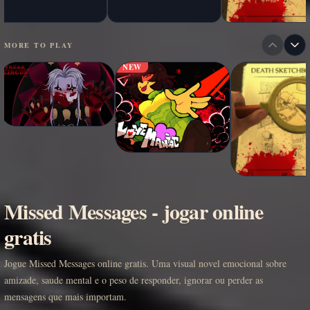
MORE TO PLAY
NEW
Missed Messages - jogar online
gratis
Jogue Missed Messages online gratis. Uma visual novel emocional sobre
amizade, saude mental e o peso de responder, ignorar ou perder as
mensagens que mais importam.