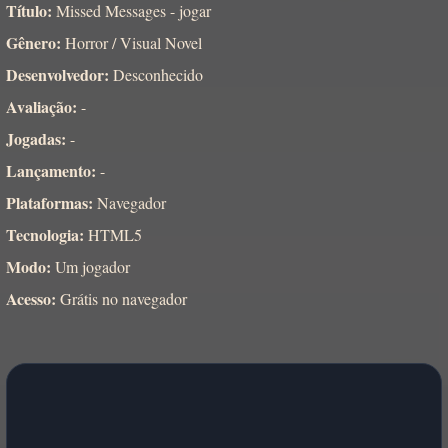
Título:
Missed Messages - jogar
Gênero:
Horror / Visual Novel
Desenvolvedor:
Desconhecido
Avaliação:
-
Jogadas:
-
Lançamento:
-
Plataformas:
Navegador
Tecnologia:
HTML5
Modo:
Um jogador
Acesso:
Grátis no navegador