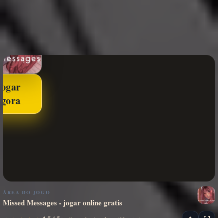
Jogar
agora
ÁREA DO JOGO
Missed Messages - jogar online gratis