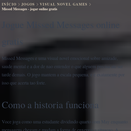
INÍCIO
JOGOS
VISUAL NOVEL GAMES
Missed Messages - jogar online gratis
Jogue Missed Messages online
gratis
Missed Messages e uma visual novel emocional sobre amizade,
saude mental e a dor de nao entender o que alguem precisa ate ser
tarde demais. O jogo mantem a escala pequena, e e exatamente por
isso que acerta tao forte.
Como a historia funciona
Voce joga como uma estudante dividindo quarto com May enquanto
mensagens chegam e mudam a forma de enxergar a situacao. A