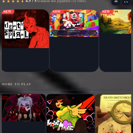
4.5 / 5
★
★
★
★
★
★
★
★
★
★
Avaliacao dos jogadores (32 votos)
NEW
NEW
NEW
MORE TO PLAY