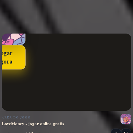
Jogar
agora
ÁREA DO JOGO
LoveMoney - jogar online gratis