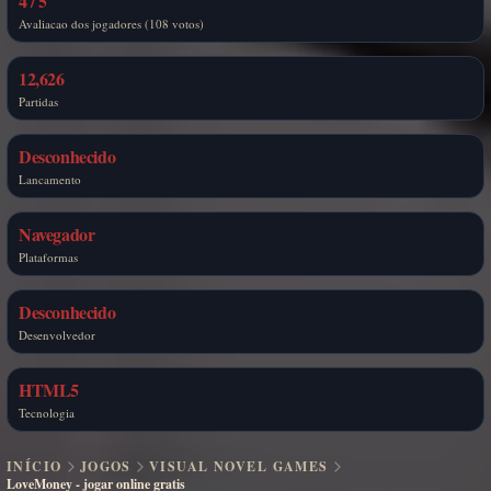
4 / 5
Avaliacao dos jogadores (108 votos)
12,626
Partidas
Desconhecido
Lancamento
Navegador
Plataformas
Desconhecido
Desenvolvedor
HTML5
Tecnologia
INÍCIO
JOGOS
VISUAL NOVEL GAMES
LoveMoney - jogar online gratis