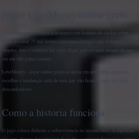
Jogue LoveMoney online gratis
LoveMoney e um drama psicologico em formato de clicker sobre
tentar levantar 25 mil dolares para uma cirurgia vital. O loop e
simples, mas o contexto faz cada clique parecer mais pesado do que
em um idle game comum.
LoveMoney - jogar online gratis se apoia em atmosfera, pequenas
escolhas e mudanças sutis de tom que vão ficando cada vez mais
desconfortáveis.
Como a historia funciona
O jogo coloca dinheiro e sobrevivencia no mesmo eixo. A repeticao
nao esta ali para dar sensacao de poder, e sim para fazer voce sentir a