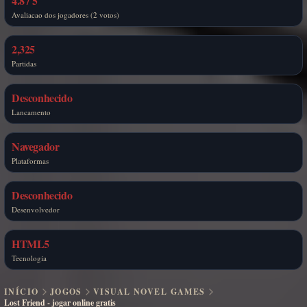
4.8 / 5
Avaliacao dos jogadores (2 votos)
2,325
Partidas
Desconhecido
Lancamento
Navegador
Plataformas
Desconhecido
Desenvolvedor
HTML5
Tecnologia
INÍCIO
JOGOS
VISUAL NOVEL GAMES
Lost Friend - jogar online gratis