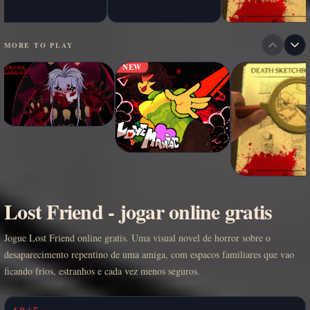
MORE TO PLAY
NEW
Lost Friend - jogar online gratis
Jogue Lost Friend online gratis. Uma visual novel de horror sobre o
desaparecimento repentino de uma amiga, com espacos familiares que vao
ficando frios, estranhos e cada vez menos seguros.