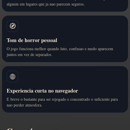
alguem em lugares que ja nao parecem seguros.
🧭
Tom de horror pessoal
O jogo funciona melhor quando luto, confusao e medo aparecem
juntos em vez de separados.
🌐
Experiencia curta no navegador
E breve o bastante para ser rejogado e concentrado o suficiente para
nao perder atmosfera.