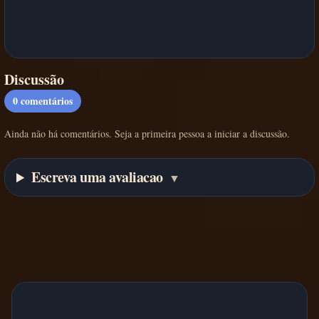
Discussão
0
comentários
Ainda não há comentários. Seja a primeira pessoa a iniciar a discussão.
Escreva uma avaliacao
▼