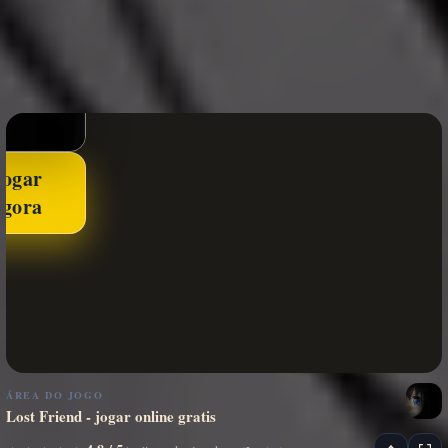
Jogar
agora
ÁREA DO JOGO
Lost Friend - jogar online gratis