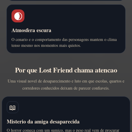
🌒
Atmosfera escura
O cenario e o comportamento das personagens mantem o clima
tenso mesmo nos momentos mais quietos.
Por que Lost Friend chama atencao
Uma visual novel de desaparecimento e luto em que escolas, quartos e
corredores conhecidos deixam de parecer confiaveis.
📖
Misterio da amiga desaparecida
O horror comeca com um sumico, mas o peso real vem de procurar