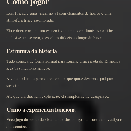
Como jogar
Lost Friend e uma visual novel com elementos de horror e uma
atmosfera fria e assombrada.
Ela coloca voce em um espaco inquietante com finais escondidos,
inclusive um secreto, e escolhas dificeis ao longo da busca.
Estrutura da historia
Tudo comeca de forma normal para Lumia, uma garota de 15 anos, e
seus tres melhores amigos.
A vida de Lumia parece tao comum que quase desarma qualquer
suspeita.
Ate que um dia, sem explicacao, ela simplesmente desaparece.
Como a experiencia funciona
Voce joga do ponto de vista de um dos amigos de Lumia e investiga o
que aconteceu.