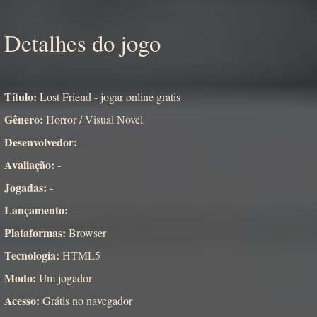
Detalhes do jogo
Título:
Lost Friend - jogar online gratis
Gênero:
Horror / Visual Novel
Desenvolvedor:
-
Avaliação:
-
Jogadas:
-
Lançamento:
-
Plataformas:
Browser
Tecnologia:
HTML5
Modo:
Um jogador
Acesso:
Grátis no navegador