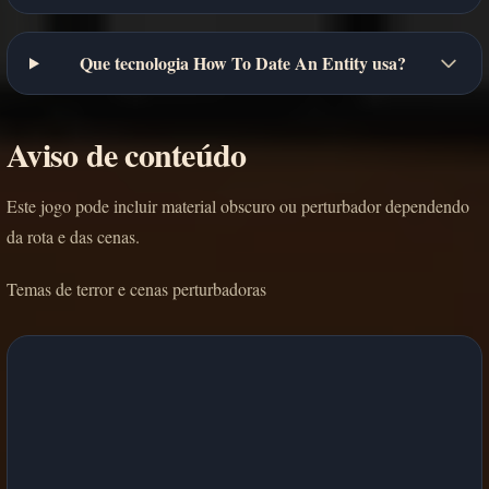
Que tecnologia How To Date An Entity usa?
Aviso de conteúdo
Este jogo pode incluir material obscuro ou perturbador dependendo
da rota e das cenas.
Temas de terror e cenas perturbadoras