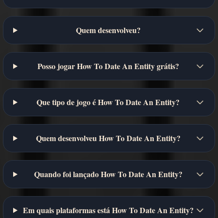
Quem desenvolveu?
Posso jogar How To Date An Entity grátis?
Que tipo de jogo é How To Date An Entity?
Quem desenvolveu How To Date An Entity?
Quando foi lançado How To Date An Entity?
Em quais plataformas está How To Date An Entity?