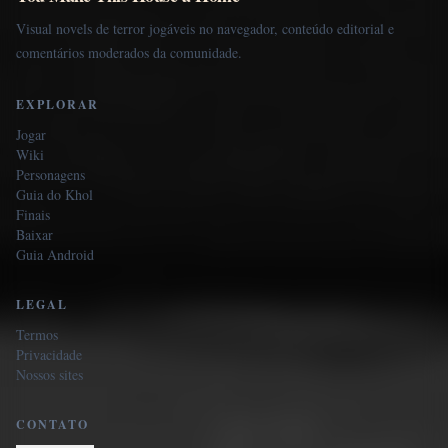
Visual novels de terror jogáveis no navegador, conteúdo editorial e
comentários moderados da comunidade.
EXPLORAR
Jogar
Wiki
Personagens
Guia do Khol
Finais
Baixar
Guia Android
LEGAL
Termos
Privacidade
Nossos sites
CONTATO