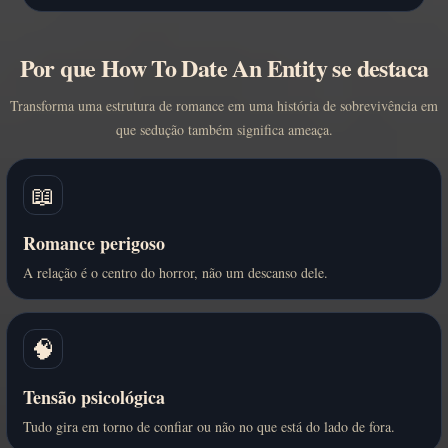
Por que How To Date An Entity se destaca
Transforma uma estrutura de romance em uma história de sobrevivência em
que sedução também significa ameaça.
📖
Romance perigoso
A relação é o centro do horror, não um descanso dele.
🧠
Tensão psicológica
Tudo gira em torno de confiar ou não no que está do lado de fora.