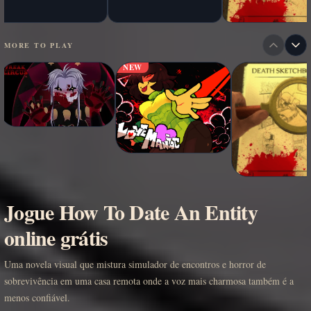
MORE TO PLAY
NEW
Jogue How To Date An Entity
online grátis
Uma novela visual que mistura simulador de encontros e horror de
sobrevivência em uma casa remota onde a voz mais charmosa também é a
menos confiável.