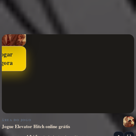
Jogar
agora
ÁREA DO JOGO
Jogue Elevator Hitch online grátis