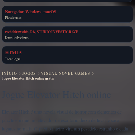
Navegador, Windows, macOS
Plataformas
racheldrawsthis, Rix, STUDIO INVESTIGRAVE
Desenvolvedores
HTML5
Tecnologia
INÍCIO
JOGOS
VISUAL NOVEL GAMES
Jogue Elevator Hitch online grátis
Jogue Elevator Hitch online
Elevator Hitch é uma novela visual de horror com elementos de
puzzle em que um elevador de escritório deixa de levar você a
lugares normais. O prédio inteiro vira um pesadelo estranho e cada