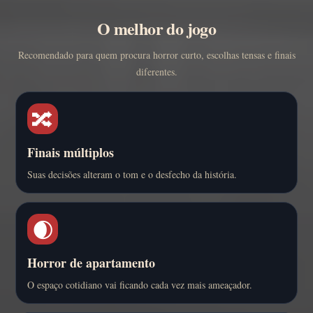
O melhor do jogo
Recomendado para quem procura horror curto, escolhas tensas e finais
diferentes.
🔀
Finais múltiplos
Suas decisões alteram o tom e o desfecho da história.
🌒
Horror de apartamento
O espaço cotidiano vai ficando cada vez mais ameaçador.