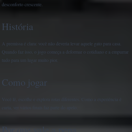
desconforto crescente.
História
A premissa é clara: você não deveria levar aquele gato para casa.
Quando faz isso, o jogo começa a deformar o cotidiano e a empurrar
tudo para um lugar muito pior.
Como jogar
Você lê, escolhe e explora rotas diferentes. Como a experiência é
curta, ver vários finais faz parte do apelo.
Por que vale a pena