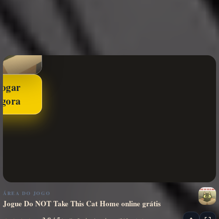
Jogar
agora
ÁREA DO JOGO
Jogue Do NOT Take This Cat Home online grátis