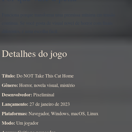
Funciona porque transforma uma premissa mínima em tensão
contínua. Se você gosta de visual novel de horror com finais
diferentes, é uma escolha fácil.
Detalhes do jogo
Título:
Do NOT Take This Cat Home
Gênero:
Horror, novela visual, mistério
Desenvolvedor:
Pixeliminal
Lançamento:
27 de janeiro de 2023
Plataformas:
Navegador, Windows, macOS, Linux
Modo:
Um jogador