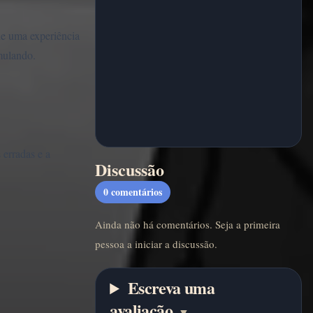
de uma experiência
mulando.
 erradas e a
Discussão
0
comentários
Ainda não há comentários. Seja a primeira
pessoa a iniciar a discussão.
Escreva uma
avaliação
▼