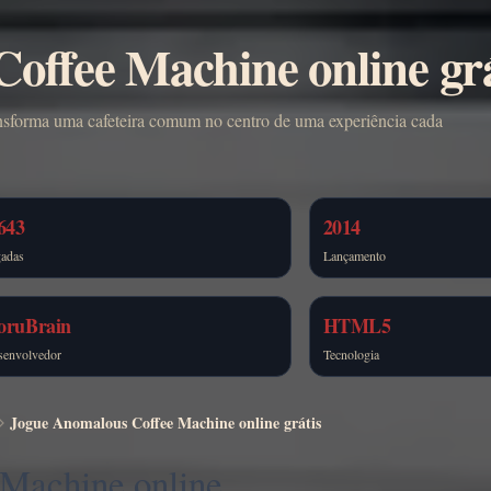
offee Machine online grá
ansforma uma cafeteira comum no centro de uma experiência cada
643
2014
gadas
Lançamento
oruBrain
HTML5
senvolvedor
Tecnologia
Jogue Anomalous Coffee Machine online grátis
Machine online