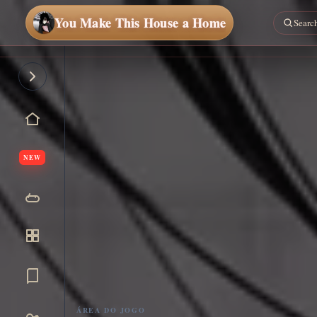
You Make This House a Home
NEW
ÁREA DO JOGO