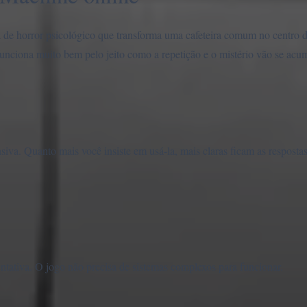
de horror psicológico que transforma uma cafeteira comum no centro 
funciona muito bem pelo jeito como a repetição e o mistério vão se acu
. Quanto mais você insiste em usá-la, mais claras ficam as respostas
ntativa. O jogo não precisa de sistemas complexos para funcionar.