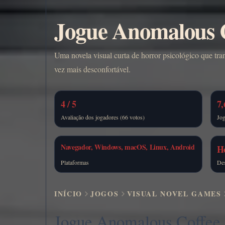
Jogue Anomalous C
Uma novela visual curta de horror psicológico que tr
vez mais desconfortável.
4 / 5
7,
Avaliação dos jogadores (66 votos)
Jo
Navegador, Windows, macOS, Linux, Android
H
Plataformas
De
INÍCIO
JOGOS
VISUAL NOVEL GAMES
Jogue Anomalous Coffee 