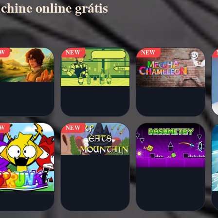
hine online grátis
EW
NEW
NEW
EW
NEW