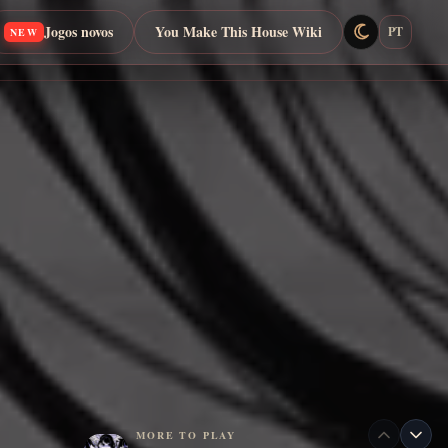
Jogos novos
You Make This House Wiki
PT
NEW
MORE TO PLAY