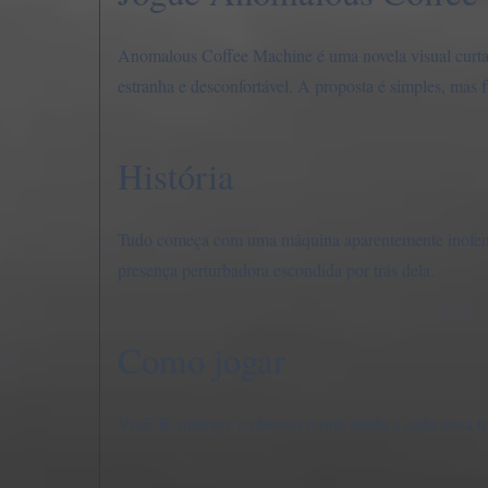
Anomalous Coffee Machine é uma novela visual curta 
estranha e desconfortável. A proposta é simples, mas 
História
Tudo começa com uma máquina aparentemente inofensiva
presença perturbadora escondida por trás dela.
Como jogar
Você lê, interage e observa o que muda a cada nova te