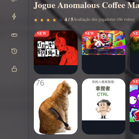
Jogue Anomalous Coffee Mac
Jogar
▶
4 / 5
Avaliação dos jogadores (66 votos)
★
★
★
★
★
★
★
★
★
★
agora
NEW
NEW
N
N