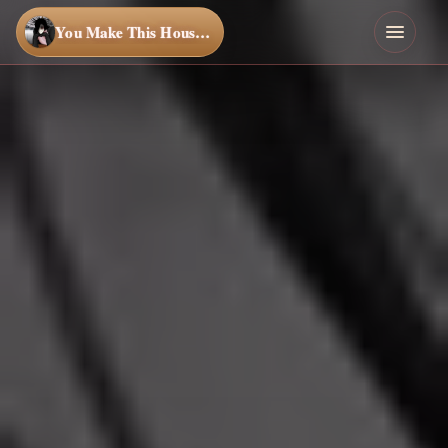
You Make This House a Home