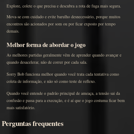
Explore, colete o que precisa e descubra a rota de fuga mais segura.
Mova-se com cuidado e evite barulho desnecessário, porque muitos
encontros são acionados por som ou por ficar exposto por tempo
demais.
Melhor forma de abordar o jogo
As melhores partidas geralmente vêm de aprender quando avançar e
quando desacelerar, não de correr por cada sala.
Sorry Bob funciona melhor quando você trata cada tentativa como
coleta de informação, e não só como teste de reflexo.
Quando você entende o padrão principal de ameaça, a tensão sai da
confusão e passa para a execução, e é aí que o jogo costuma ficar bem
mais satisfatório.
Perguntas frequentes