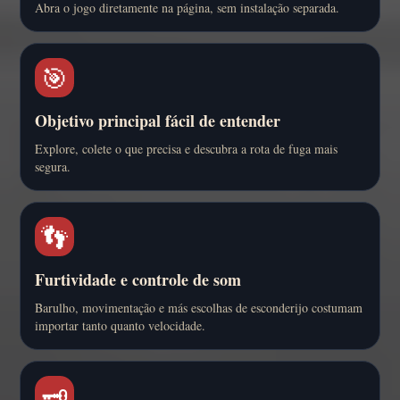
Abra o jogo diretamente na página, sem instalação separada.
🎯
Objetivo principal fácil de entender
Explore, colete o que precisa e descubra a rota de fuga mais
segura.
👣
Furtividade e controle de som
Barulho, movimentação e más escolhas de esconderijo costumam
importar tanto quanto velocidade.
🗝️