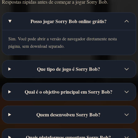
Respostas rápidas antes de começar a jogar Sorry Bob.
Posso jogar Sorry Bob online grátis?
Sim. Você pode abrir a versão de navegador diretamente nesta
página, sem download separado.
Que tipo de jogo é Sorry Bob?
Qual é o objetivo principal em Sorry Bob?
Quem desenvolveu Sorry Bob?
Quais plataformas suportam Sorry Bob?