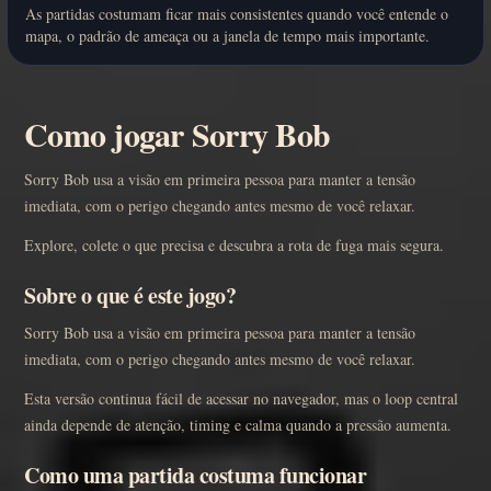
As partidas costumam ficar mais consistentes quando você entende o
mapa, o padrão de ameaça ou a janela de tempo mais importante.
Como jogar Sorry Bob
Sorry Bob usa a visão em primeira pessoa para manter a tensão
imediata, com o perigo chegando antes mesmo de você relaxar.
Explore, colete o que precisa e descubra a rota de fuga mais segura.
Sobre o que é este jogo?
Sorry Bob usa a visão em primeira pessoa para manter a tensão
imediata, com o perigo chegando antes mesmo de você relaxar.
Esta versão continua fácil de acessar no navegador, mas o loop central
ainda depende de atenção, timing e calma quando a pressão aumenta.
Como uma partida costuma funcionar