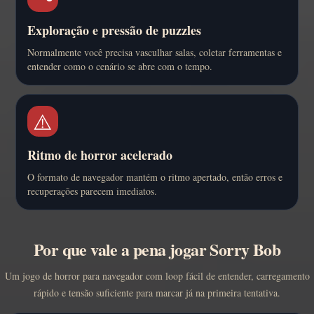
Exploração e pressão de puzzles
Normalmente você precisa vasculhar salas, coletar ferramentas e
entender como o cenário se abre com o tempo.
⚠️
Ritmo de horror acelerado
O formato de navegador mantém o ritmo apertado, então erros e
recuperações parecem imediatos.
Por que vale a pena jogar Sorry Bob
Um jogo de horror para navegador com loop fácil de entender, carregamento
rápido e tensão suficiente para marcar já na primeira tentativa.