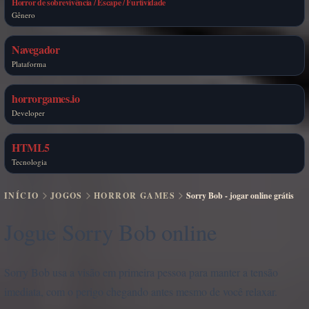
Horror de sobrevivência / Escape / Furtividade
Gênero
Navegador
Plataforma
horrorgames.io
Developer
HTML5
Tecnologia
INÍCIO
JOGOS
HORROR GAMES
Sorry Bob - jogar online grátis
Jogue Sorry Bob online
Sorry Bob usa a visão em primeira pessoa para manter a tensão
imediata, com o perigo chegando antes mesmo de você relaxar.