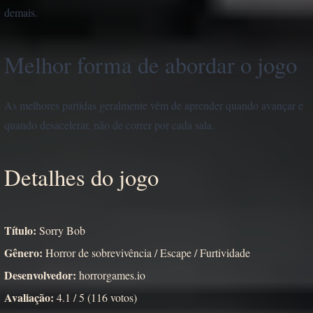
demais.
Melhor forma de abordar o jogo
As melhores partidas geralmente vêm de aprender quando avançar e
quando desacelerar, não de correr por cada sala.
Detalhes do jogo
Título:
Sorry Bob
Gênero:
Horror de sobrevivência / Escape / Furtividade
Desenvolvedor:
horrorgames.io
Avaliação:
4.1 / 5 (116 votos)