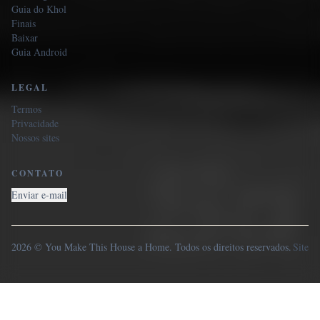
Guia do Khol
Finais
Baixar
Guia Android
LEGAL
Termos
Privacidade
Nossos sites
CONTATO
Enviar e-mail
2026 © You Make This House a Home. Todos os direitos reservados.
Site