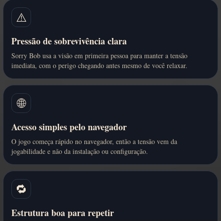
⚠️
Pressão de sobrevivência clara
Sorry Bob usa a visão em primeira pessoa para manter a tensão
imediata, com o perigo chegando antes mesmo de você relaxar.
🌐
Acesso simples pelo navegador
O jogo começa rápido no navegador, então a tensão vem da
jogabilidade e não da instalação ou configuração.
🔁
Estrutura boa para repetir