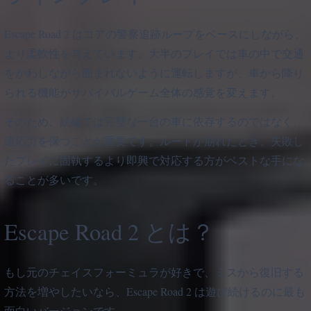
Escape Road 2 はコアの警察追跡ループをベースにしながら、
より柔軟性を与えています。大半のプレイでは車の中で交通
をかわしながら囲まれないように運転しますが、車から降り
られる機能がサバイバルゲーム全体の感覚を変えます。
そのため、続編では完璧な一台の車に依存するのではなく、
適応力を保つことが重要です。ルートが崩れたとき、失敗し
たプレイに固執するより即興で対応する方がベストな手にな
ることが多いです。
Escape Road 2 とは？
もし元のチェイスフォーミュラが好きで、ミスから復旧する
方法を増やしたいなら、Escape Road 2 は遊び続けるのに最も
面白いバージョンです。