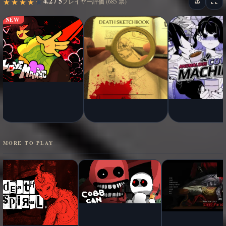
4.2 / 5
★
★
★
★
★
★
★
★
★
★
プレイヤー評価 (685 票)
NEW
MORE TO PLAY