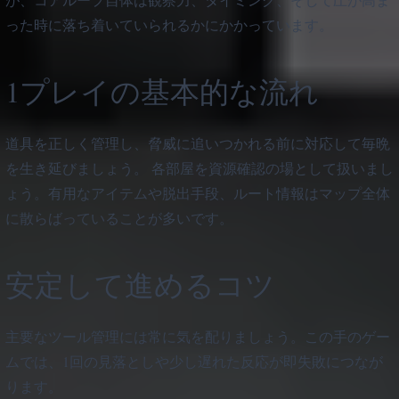
った時に落ち着いていられるかにかかっています。
1プレイの基本的な流れ
道具を正しく管理し、脅威に追いつかれる前に対応して毎晩
を生き延びましょう。 各部屋を資源確認の場として扱いまし
ょう。有用なアイテムや脱出手段、ルート情報はマップ全体
に散らばっていることが多いです。
安定して進めるコツ
主要なツール管理には常に気を配りましょう。この手のゲー
ムでは、1回の見落としや少し遅れた反応が即失敗につなが
ります。