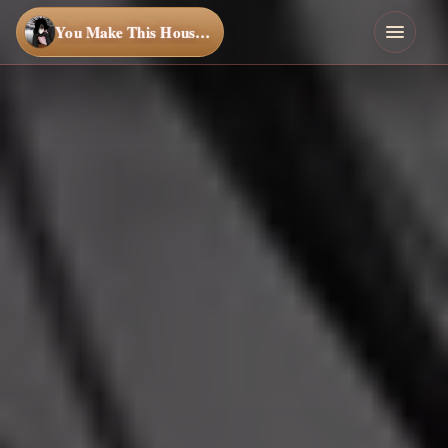
You Make This House a Home