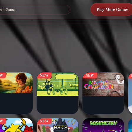
Play More Games
EW
NEW
NEW
EW
NEW