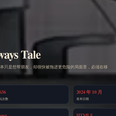
s Tale
h 原本只是想帮朋友，却很快被拖进更危险的局面里，必须在移
636
2024 年 10 月
玩次数
发布日期
eesa
HTML5