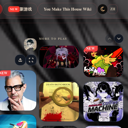
新游戏
You Make This House Wiki
ZH
NEW
MORE TO PLAY
NEW
NEW