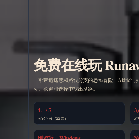
免费在线玩 Runaway
一部带追逃感和路线分支的恐怖冒险。Aldric
动、躲避和选择中找出活路。
4.1 / 5
3,
玩家评分（22 票）
游
浏览器、Windows
N