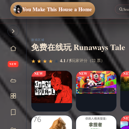
You Make This House a Home
游戏区域
免费在线玩 Runaways Tale
立即开
▶
4.1 / 5
玩家评分（22 票）
★
★
★
★
★
★
★
★
★
★
始
NEW
NEW
NEW
N
N