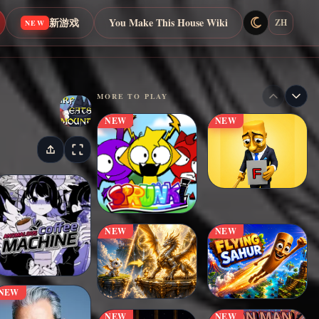
新游戏
You Make This House Wiki
ZH
NEW
MORE TO PLAY
NEW
NEW
NEW
NEW
NEW
NEW
NEW