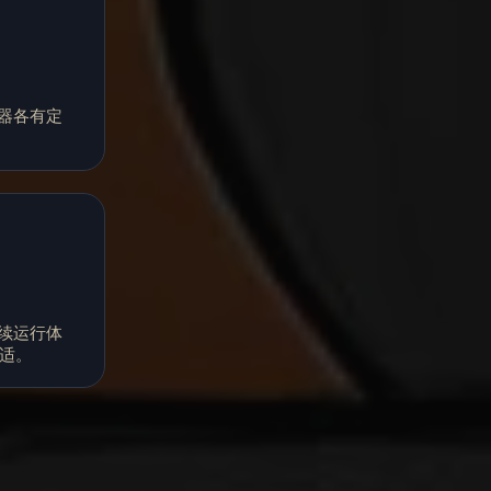
器各有定
续运行体
合适。