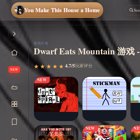
You Make This House a Home
立即
开始
游戏区域
Dwarf Eats Mountain 
4.7/5
玩家评分
★
★
★
★
★
★
★
★
★
★
NEW
NEW
NEW
N