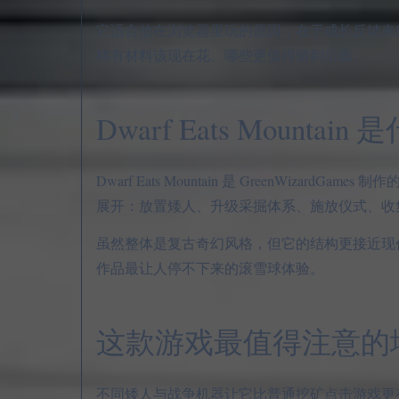
它适合放在浏览器里玩的原因，在于成长反馈来
稀有材料该现在花、哪些更值得留到后面。
Dwarf Eats Mountain
Dwarf Eats Mountain 是 GreenWi
展开：放置矮人、升级采掘体系、施放仪式、收
虽然整体是复古奇幻风格，但它的结构更接近现
作品最让人停不下来的滚雪球体验。
这款游戏最值得注意的
不同矮人与战争机器让它比普通挖矿点击游戏更