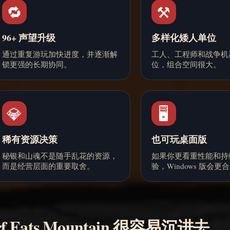
🔁
⚒️
96+ 声望升级
多样化矮人单位
通过重复游玩加快进度，并逐渐解
工人、工程师和战争机
锁更强的长期协同。
位，组合空间很大。
💎
🖥️
稀有资源决策
也可玩桌面版
秘银和山魂不是随手乱花的资源，
如果你更看重性能和持
而是经营层面的重要取舍。
验，Windows 版会更
f Eats Mountain 很容易沉进去