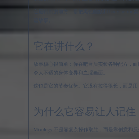
它最特别的地方，是把黑色幽默和 body hor
篇故事。
它在讲什么？
故事核心很简单：你在吧台后实验各种配方，而同事
令人不适的身体变异和血腥画面。
这也是它的节奏优势。它没有拉得很长，而是用 20+ 
为什么它容易让人记住
Mixology 不是靠复杂操作取胜，而是靠创