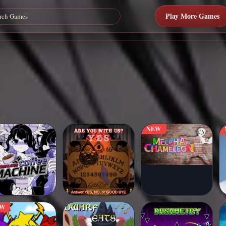
Play More Games
NEW
EW