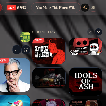
新游戏
You Make This House Wiki
ZH
NEW
MORE TO PLAY
NEW
NEW