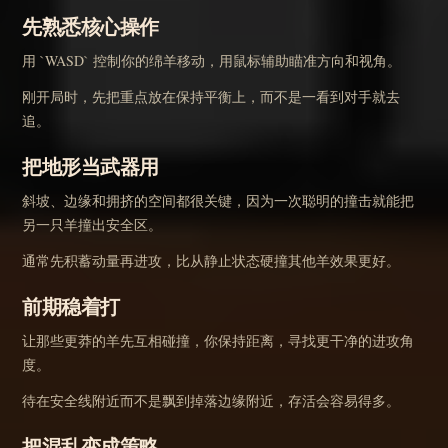
先熟悉核心操作
用 `WASD` 控制你的绵羊移动，用鼠标辅助瞄准方向和视角。
刚开局时，先把重点放在保持平衡上，而不是一看到对手就去
追。
把地形当武器用
斜坡、边缘和拥挤的空间都很关键，因为一次聪明的撞击就能把
另一只羊撞出安全区。
通常先积蓄动量再进攻，比从静止状态硬撞其他羊效果更好。
前期稳着打
让那些更莽的羊先互相碰撞，你保持距离，寻找更干净的进攻角
度。
待在安全线附近而不是飘到掉落边缘附近，存活会容易得多。
把混乱变成策略