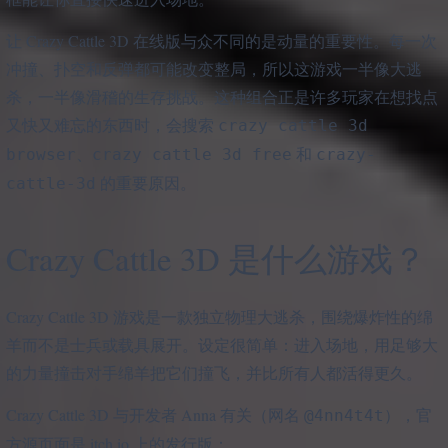
让 Crazy Cattle 3D 在线版与众不同的是动量的重要性。每一次
冲撞、扑空和反弹都可能改变整局，所以这游戏一半像大逃
杀，一半像滑稽的生存挑战。这种组合正是许多玩家在想找点
又快又难忘的东西时，会搜索
crazy cattle 3d
、
和
browser
crazy cattle 3d free
crazy-
的重要原因。
cattle-3d
Crazy Cattle 3D 是什么游戏？
Crazy Cattle 3D 游戏是一款独立物理大逃杀，围绕爆炸性的绵
羊而不是士兵或载具展开。设定很简单：进入场地，用足够大
的力量撞击对手绵羊把它们撞飞，并比所有人都活得更久。
Crazy Cattle 3D 与开发者 Anna 有关（网名
），官
@4nn4t4t
方源页面是 itch.io 上的发行版：