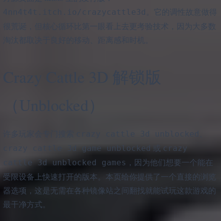
。它的调性故意做得
4nn4t4t.itch.io/crazycattle3d
很荒诞，但核心循环比第一眼看上去更考验技术，因为大多数
淘汰都取决于良好的移动、距离感和时机。
Crazy Cattle 3D 解锁版
（Unblocked）
许多玩家会专门搜索
、
crazy cattle 3d unblocked
或
crazy cattle 3d game unblocked
crazy
，因为他们想要一个能在
cattle 3d unblocked games
受限设备上快速打开的版本。本页给你提供了一个直接的浏览
器选项，这是无需在各种镜像站之间翻找就能试玩这款游戏的
最干净方式。