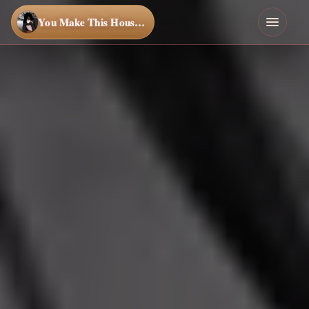
You Make This House a Home