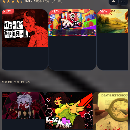
4.4 / 5
★
★
★
★
★
★
★
★
★
★
玩家评分（23 票）
NEW
NEW
NEW
MORE TO PLAY