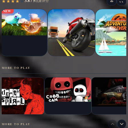
3.8 / 5
★
★
★
★
★
★
★
★
★
★
玩家评分
NEW
MORE TO PLAY
MORE TO PLAY