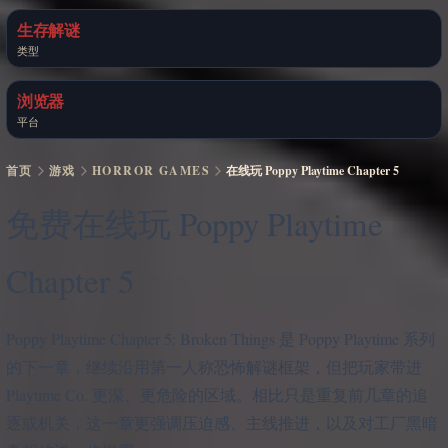
生存解谜
类型
浏览器
平台
首页
游戏
HORROR GAMES
在线玩 Poppy Playtime Chapter 5
免费在线玩 Poppy Playtime
Chapter 5
Poppy Playtime Chapter 5: Broken Things 是 Poppy Playtime 系列
的下一章，继续沿用第一人称恐怖解谜框架，但把玩家带进
Playtime Co. 更深、更危险的区域。相比只是重复前几章的追
逐或机关，这一章更强调压迫感、主线推进，以及对工厂黑暗