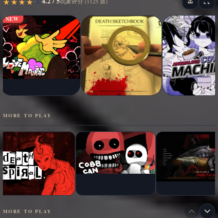
4.2 / 5
★
★
★
★
★
★
★
★
★
★
玩家评分 (1125 票)
NEW
MORE TO PLAY
MORE TO PLAY