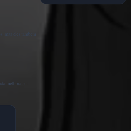
ros, mas eles também
enda melhora sua