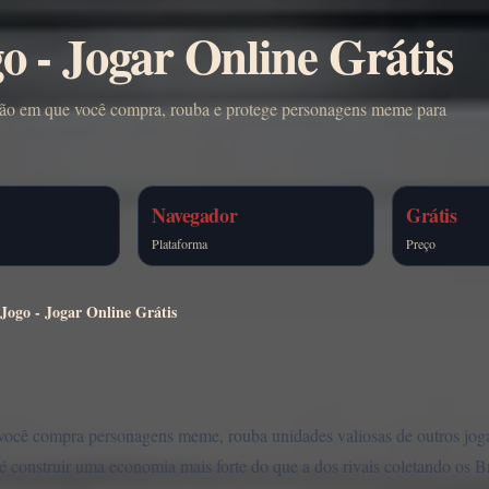
go - Jogar Online Grátis
vasão em que você compra, rouba e protege personagens meme para
Navegador
Grátis
Plataforma
Preço
 Jogo - Jogar Online Grátis
 você compra personagens meme, rouba unidades valiosas de outros joga
é construir uma economia mais forte do que a dos rivais coletando os Br