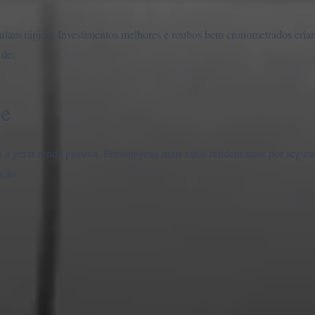
ulam rápido. Investimentos melhores e roubos bem cronometrados cria
rde.
de
 a gerar renda passiva. Personagens mais raros rendem mais por segund
eção.