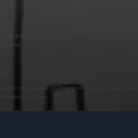
de gestão de base com conflito em tempo real. Você pode invadir os out
os o tempo inteiro.
to
ente no resto da partida. Um Brainrot raro aumenta sua renda, essa r
ais seguros e lucrativos.