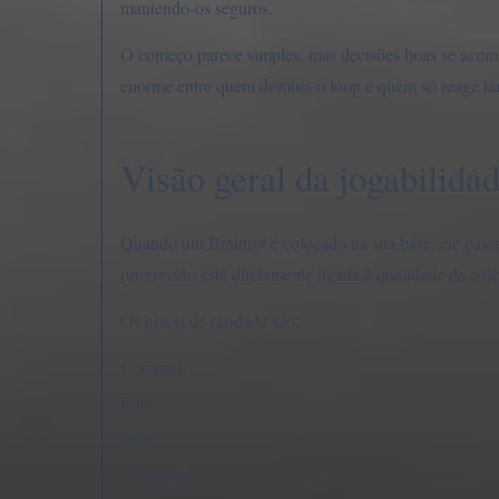
mantendo-os seguros.
O começo parece simples, mas decisões boas se acum
enorme entre quem domina o loop e quem só reage ta
Visão geral da jogabilida
Quando um Brainrot é colocado na sua base, ele passa
progressão está diretamente ligada à qualidade da col
Os níveis de raridade são:
Common
Rare
Epic
Legendary