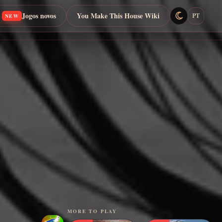
Jogos novos
You Make This House Wiki
PT
NEW
MORE TO PLAY