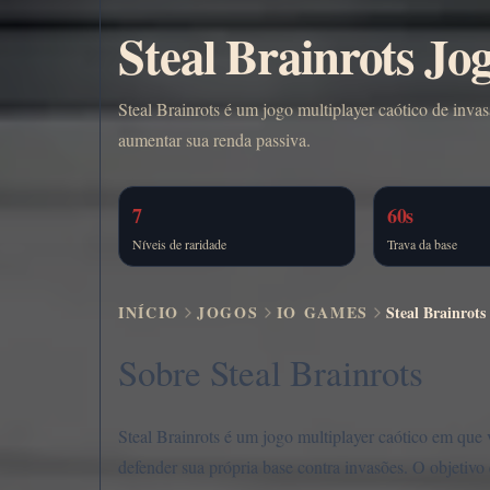
Steal Brainrots Jo
Steal Brainrots é um jogo multiplayer caótico de in
aumentar sua renda passiva.
7
60s
Níveis de raridade
Trava da base
INÍCIO
JOGOS
IO GAMES
Steal Brainrots
Sobre Steal Brainrots
Steal Brainrots é um jogo multiplayer caótico em que
defender sua própria base contra invasões. O objetivo 