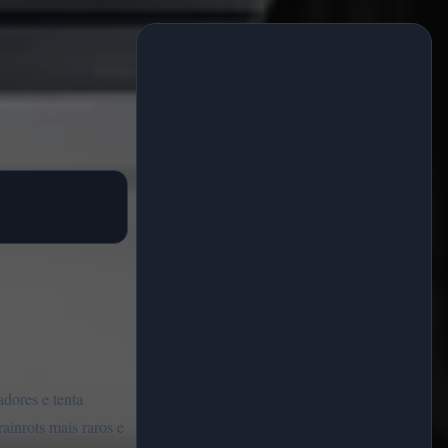
dores e tenta
ainrots mais raros e