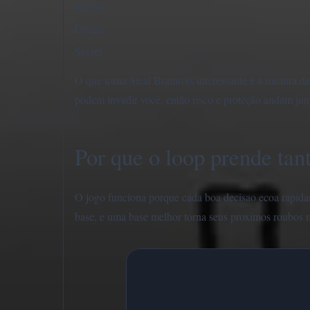
Mythic
Divine
Secret
O que torna Steal Brainrots interessante é a mistura 
podem invadir você, então risco e proteção andam junt
Por que o loop prende tan
O jogo funciona porque cada boa decisao ecoa rapidam
base, e uma base melhor torna seus proximos roubos m