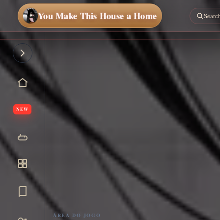
You Make This House a Home
NEW
ÁREA DO JOGO