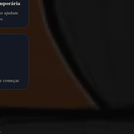
emporária
ção ajudam
s.
 e começar.
.