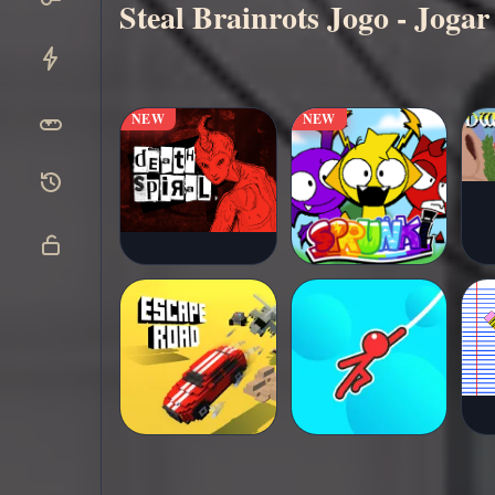
Steal Brainrots Jogo - Jogar
Jogar
▶
agora
NEW
NEW