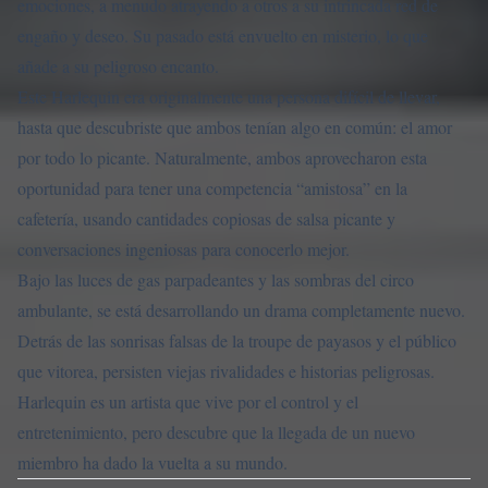
emociones, a menudo atrayendo a otros a su intrincada red de
engaño y deseo. Su pasado está envuelto en misterio, lo que
añade a su peligroso encanto.
Este Harlequin era originalmente una persona difícil de llevar,
hasta que descubriste que ambos tenían algo en común: el amor
por todo lo picante. Naturalmente, ambos aprovecharon esta
oportunidad para tener una competencia “amistosa” en la
cafetería, usando cantidades copiosas de salsa picante y
conversaciones ingeniosas para conocerlo mejor.
Bajo las luces de gas parpadeantes y las sombras del circo
ambulante, se está desarrollando un drama completamente nuevo.
Detrás de las sonrisas falsas de la troupe de payasos y el público
que vitorea, persisten viejas rivalidades e historias peligrosas.
Harlequin es un artista que vive por el control y el
entretenimiento, pero descubre que la llegada de un nuevo
miembro ha dado la vuelta a su mundo.