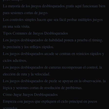
La mayoría de los juegos desbloqueados gratis aquí funcionan bien
para sesiones cortas de juego.
Los controles simples hacen que sea fácil probar múltiples juegos
en una sola visita.
Tipos Comunes de Juegos Desbloqueados
Los juegos desbloqueados de habilidad ponen a prueba el timing,
la precisión y los reflejos rápidos.
Los juegos desbloqueados arcade se centran en reinicios rápidos y
ciclos adictivos.
Los juegos desbloqueados de carreras recompensan el control, la
elección de ruta y la velocidad.
Los juegos desbloqueados de puzle se apoyan en la observación, la
lógica y sesiones cortas de resolución de problemas.
Cómo Jugar Juegos Desbloqueados
Empieza con juegos que expliquen el ciclo principal en pocos
segundos.