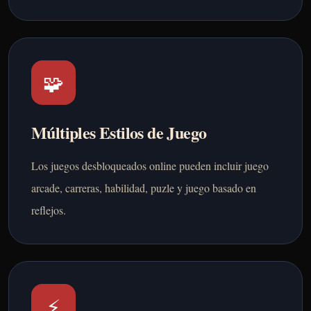
🧩
Múltiples Estilos de Juego
Los juegos desbloqueados online pueden incluir juego
arcade, carreras, habilidad, puzle y juego basado en
reflejos.
⚡