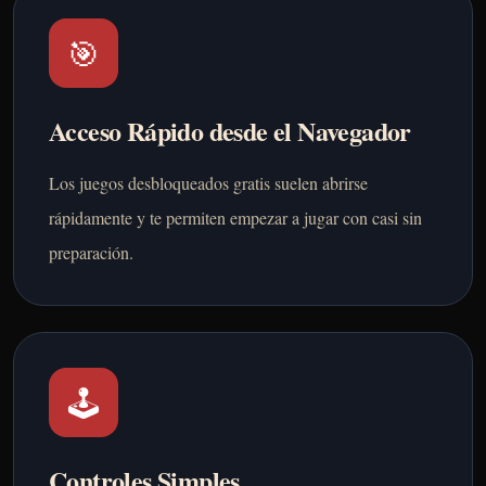
🎯
Acceso Rápido desde el Navegador
Los juegos desbloqueados gratis suelen abrirse
rápidamente y te permiten empezar a jugar con casi sin
preparación.
🕹️
Controles Simples