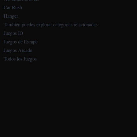
Car Rush
Hanger
También puedes explorar categorías relacionadas:
Juegos IO
Juegos de Escape
Juegos Arcade
Todos los Juegos