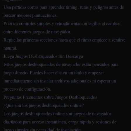
Usa partidas cortas para aprender timing, rutas y peligros antes de
buscar mejores puntuaciones.
Prioriza controles simples y retroalimentación legible al cambiar
entre diferentes juegos de navegador.
Repite las primeras secciones hasta que el ritmo empiece a sentirse
natural.
Juega Juegos Desbloqueados Sin Descarga
Estos juegos desbloqueados de navegador están pensados para
juego directo. Puedes hacer clic en un título y empezar
inmediatamente sin instalar archivos adicionales ni esperar un
proceso de configuración.
Preguntas Frecuentes sobre Juegos Desbloqueados
¿Qué son los juegos desbloqueados online?
Los juegos desbloqueados online son juegos de navegador
diseñados para acceso instantáneo, carga rápida y sesiones de
juego simples sin necesidad de instalación.