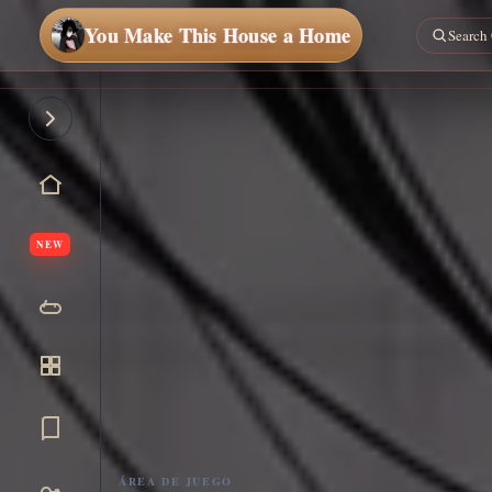
You Make This House a Home
NEW
Jugar
ahora
ÁREA DE JUEGO