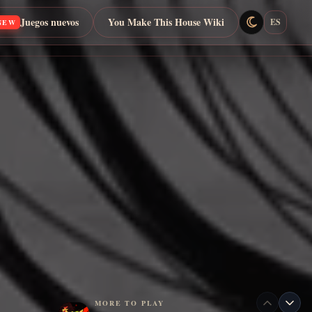
Juegos nuevos
You Make This House Wiki
ES
NEW
MORE TO PLAY