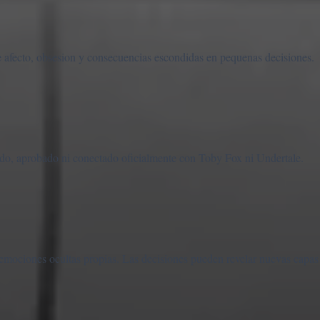
 afecto, obsesion y consecuencias escondidas en pequenas decisiones.
ado, aprobado ni conectado oficialmente con Toby Fox ni Undertale.
y emociones ocultas propias. Las decisiones pueden revelar nuevas capas