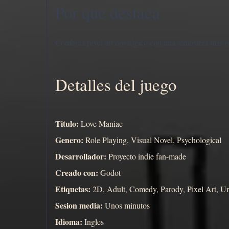
Por que destaca
Combina pixel art nostalgico con una atmosfera mas os
Detalles del juego
Titulo:
Love Maniac
Genero:
Role Playing, Visual Novel, Psychological
Desarrollador:
Proyecto indie fan-made
Creado con:
Godot
Etiquetas:
2D, Adult, Comedy, Parody, Pixel Art, Un
Sesion media:
Unos minutos
Idioma:
Ingles