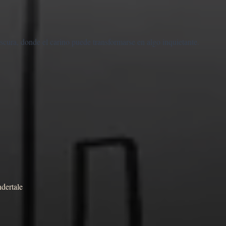
cura, donde el carino puede transformarse en algo inquietante.
dertale