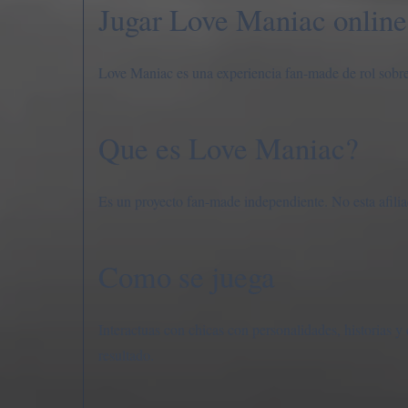
Jugar Love Maniac online
Love Maniac es una experiencia fan-made de rol sobre
Que es Love Maniac?
Es un proyecto fan-made independiente. No esta afili
Como se juega
Interactuas con chicas con personalidades, historias 
resultado.