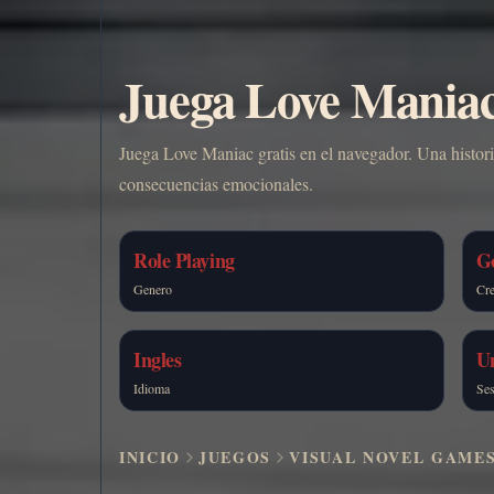
Juega Love Maniac 
Juega Love Maniac gratis en el navegador. Una historia
consecuencias emocionales.
Role Playing
G
Genero
Cre
Ingles
U
Idioma
Ses
INICIO
JUEGOS
VISUAL NOVEL GAME