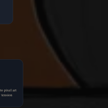
o pixel art
 tension