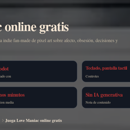
online gratis
 indie fan-made de pixel art sobre afecto, obsesión, decisiones y
Teclado, pantalla tactil
odot
ado con
Controles
nos minutos
Sin IA generativa
ion media
Nota de contenido
S
Juega Love Maniac online gratis