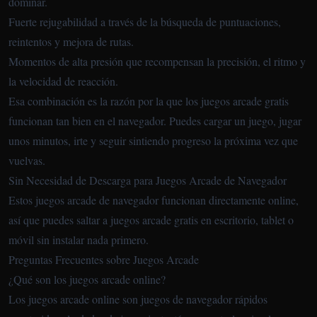
dominar.
Fuerte rejugabilidad a través de la búsqueda de puntuaciones,
reintentos y mejora de rutas.
Momentos de alta presión que recompensan la precisión, el ritmo y
la velocidad de reacción.
Esa combinación es la razón por la que los juegos arcade gratis
funcionan tan bien en el navegador. Puedes cargar un juego, jugar
unos minutos, irte y seguir sintiendo progreso la próxima vez que
vuelvas.
Sin Necesidad de Descarga para Juegos Arcade de Navegador
Estos juegos arcade de navegador funcionan directamente online,
así que puedes saltar a juegos arcade gratis en escritorio, tablet o
móvil sin instalar nada primero.
Preguntas Frecuentes sobre Juegos Arcade
¿Qué son los juegos arcade online?
Los juegos arcade online son juegos de navegador rápidos