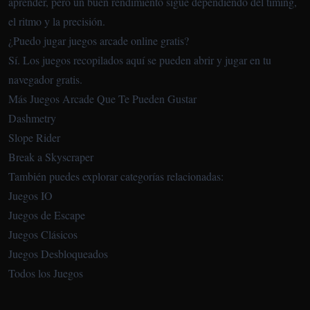
aprender, pero un buen rendimiento sigue dependiendo del timing,
el ritmo y la precisión.
¿Puedo jugar juegos arcade online gratis?
Sí. Los juegos recopilados aquí se pueden abrir y jugar en tu
navegador gratis.
Más Juegos Arcade Que Te Pueden Gustar
Dashmetry
Slope Rider
Break a Skyscraper
También puedes explorar categorías relacionadas:
Juegos IO
Juegos de Escape
Juegos Clásicos
Juegos Desbloqueados
Todos los Juegos