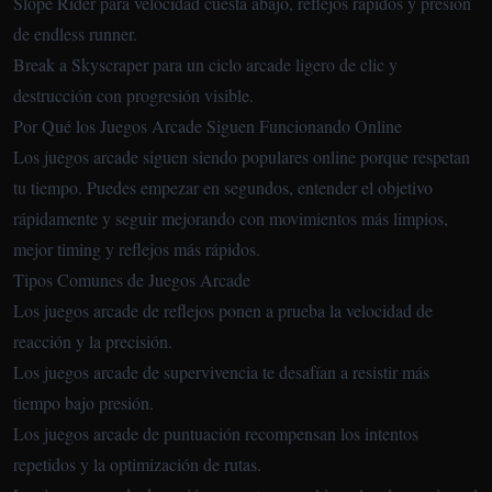
Slope Rider
para velocidad cuesta abajo, reflejos rápidos y presión
de endless runner.
Break a Skyscraper
para un ciclo arcade ligero de clic y
destrucción con progresión visible.
Por Qué los Juegos Arcade Siguen Funcionando Online
Los juegos arcade siguen siendo populares online porque respetan
tu tiempo. Puedes empezar en segundos, entender el objetivo
rápidamente y seguir mejorando con movimientos más limpios,
mejor timing y reflejos más rápidos.
Tipos Comunes de Juegos Arcade
Los juegos arcade de reflejos ponen a prueba la velocidad de
reacción y la precisión.
Los juegos arcade de supervivencia te desafían a resistir más
tiempo bajo presión.
Los juegos arcade de puntuación recompensan los intentos
repetidos y la optimización de rutas.