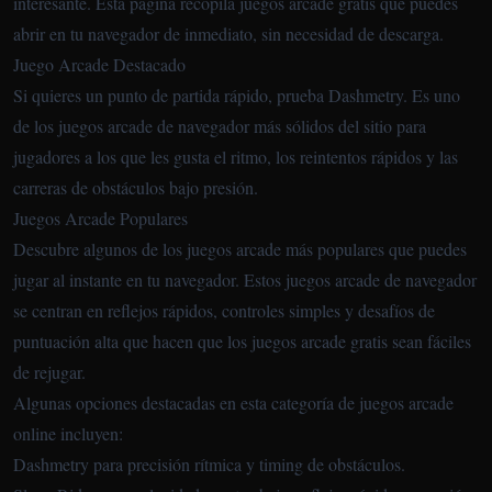
interesante. Esta página recopila juegos arcade gratis que puedes
abrir en tu navegador de inmediato, sin necesidad de descarga.
Juego Arcade Destacado
Si quieres un punto de partida rápido, prueba
Dashmetry
. Es uno
de los juegos arcade de navegador más sólidos del sitio para
jugadores a los que les gusta el ritmo, los reintentos rápidos y las
carreras de obstáculos bajo presión.
Juegos Arcade Populares
Descubre algunos de los juegos arcade más populares que puedes
jugar al instante en tu navegador. Estos juegos arcade de navegador
se centran en reflejos rápidos, controles simples y desafíos de
puntuación alta que hacen que los juegos arcade gratis sean fáciles
de rejugar.
Algunas opciones destacadas en esta categoría de juegos arcade
online incluyen:
Dashmetry
para precisión rítmica y timing de obstáculos.