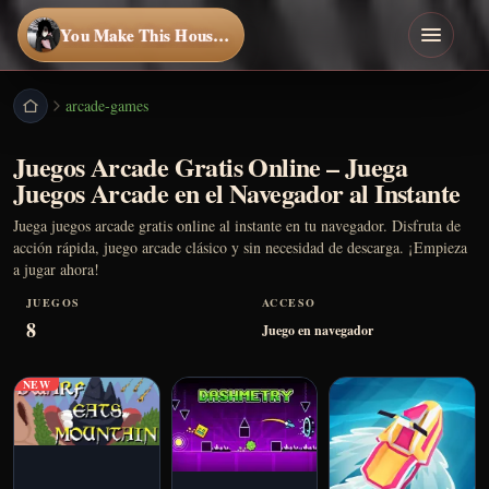
You Make This House a Home
arcade-games
Juegos Arcade Gratis Online – Juega
Juegos Arcade en el Navegador al Instante
Juega juegos arcade gratis online al instante en tu navegador. Disfruta de
acción rápida, juego arcade clásico y sin necesidad de descarga. ¡Empieza
a jugar ahora!
JUEGOS
ACCESO
8
Juego en navegador
NEW