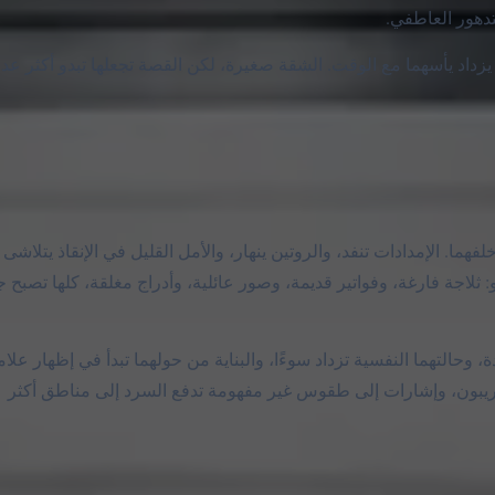
دهور العاطفي.
مة من خلال متابعة Andy ومحاولته الاعتناء بـ Leyley بينما يزداد يأسهما مع الوقت. الشقة صغيرة، لكن القصة تجعلها تبدو أكثر ع
ما خلفهما. الإمدادات تنفد، والروتين ينهار، والأمل القليل في الإنقاذ يتلاشى
لاجة فارغة، وفواتير قديمة، وصور عائلية، وأدراج مغلقة، كلها تصبح جز
، وحالتهما النفسية تزداد سوءًا، والبناية من حولهما تبدأ في إظهار علا
مريبون، وإشارات إلى طقوس غير مفهومة تدفع السرد إلى مناطق أكثر