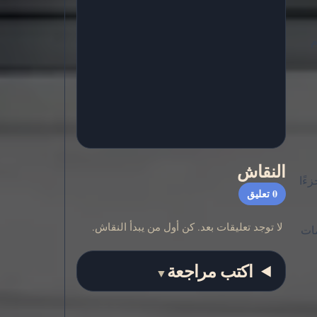
دم
النقاش
ءًا
0
تعليق
لا توجد تعليقات بعد. كن أول من يبدأ النقاش.
مات
اكتب مراجعة
▼