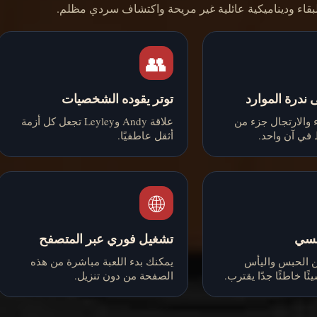
قاء وديناميكية عائلية غير مريحة واكتشاف سردي مظلم.
👥
 ندرة الموارد
توتر يقوده الشخصيات
 والارتجال جزء من
علاقة Andy وLeyley تجعل كل أزمة
في آن واحد.
أثقل عاطفيًا.
🌐
فسي
تشغيل فوري عبر المتصفح
 الحبس واليأس
يمكنك بدء اللعبة مباشرة من هذه
ًا خاطئًا جدًا يقترب.
الصفحة من دون تنزيل.