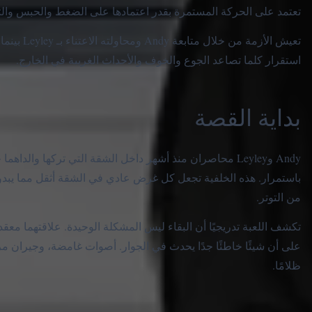
تعتمد على الحركة المستمرة بقدر اعتمادها على الضغط والحبس والت
تعيش الأز
استقرار كلما تصاعد الجوع والخوف والأحداث الغريبة في الخارج.
بداية القصة
Andy وLeyley محاصران منذ أشهر داخل الشقة التي تركها والداه
باستمرار. هذه الخلفية تجعل كل غرض عادي في الشقة أثقل مما يبدو: ث
من التوتر.
تكشف اللعبة تدريجيًا أن البقاء ليس المشكلة الوحيدة. علاقتهما معقدة
على أن شيئًا خاطئًا جدًا يحدث في الجوار. أصوات غامضة، وجيران 
ظلامًا.