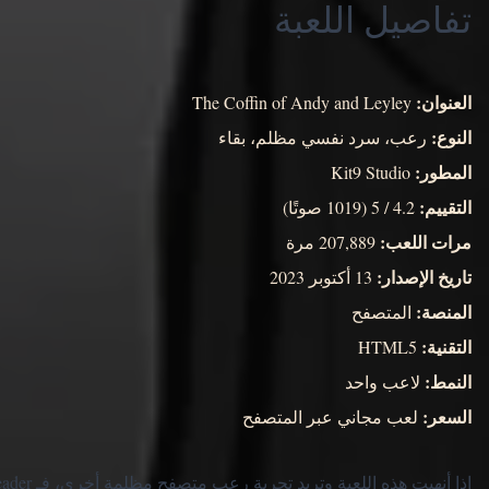
تفاصيل اللعبة
العنوان:
The Coffin of Andy and Leyley
النوع:
رعب، سرد نفسي مظلم، بقاء
المطور:
Kit9 Studio
التقييم:
4.2 / 5 (1019 صوتًا)
مرات اللعب:
207,889 مرة
تاريخ الإصدار:
13 أكتوبر 2023
المنصة:
المتصفح
التقنية:
HTML5
النمط:
لاعب واحد
السعر:
لعب مجاني عبر المتصفح
إذا أنهيت هذه اللعبة وتريد تجربة رعب متصفح مظلمة أخرى، فـ Dreader من العناوين المرتبطة التي تستحق التجربة.