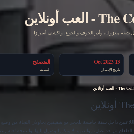
The Co
-
العب أونلاين
 مجانًا. حاول النجاة داخل شقة معزولة، وأدر الخوف والجوع، واكشف أسرارًا
13 Oct 2023
المتصفح
تاريخ الإصدار
المنصة
The Coff
-
العب أونلاين
ة نفسية مظلمة تضع اللاعبين داخل شقة خاضعة للحجر مع شقيقين يحاولان النجاة من وضع 
الطعام لم تعد تصل، ووالدتهما لا يمكن الوصول إليها. والنتيجة لعبة رعب