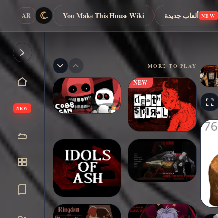
ألعاب جديدة
You Make This House Wiki
AR
NEW
MORE TO PLAY
NEW
NEW