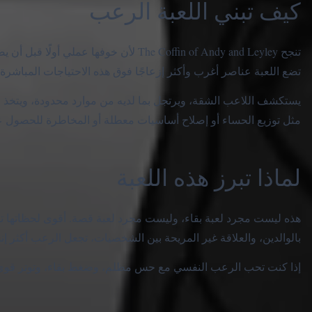
كيف تبني اللعبة الرعب
تنجح The Coffin of Andy and Leyley لأن خو
تضع اللعبة عناصر أغرب وأكثر إزعاجًا فوق هذه الاحتياجات المباشرة.
مثل توزيع الحساء أو إصلاح أساسيات معطلة أو المخاطرة للحصول 
لماذا تبرز هذه اللعبة
هذه ليست مجرد لعبة بقاء، وليست مجرد لعبة قصة. أقوى لحظاتها تأتي
بالوالدين، والعلاقة غير المريحة بين الشخصيات، تجعل الرعب أكثر إ
إذا كنت تحب الرعب النفسي مع حس مظلم، وضغط بقاء، وتوتر قوي ب