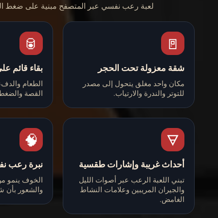
لعبة رعب نفسي عبر المتصفح مبنية على ضغط الب
🥫
🚪
شقة معزولة تحت الحجر
بقاء قائم على
مكان واحد مغلق يتحول إلى مصدر
الطعام والدفء
للتوتر والندرة والارتياب.
القصة والضغط 
🧠
🜃
أحداث غريبة وإشارات طقسية
نبرة رعب ن
تبني اللعبة الرعب عبر أصوات الليل
الخوف ينمو من
والجيران المريبين وعلامات النشاط
والشعور بأن شيئ
الغامض.