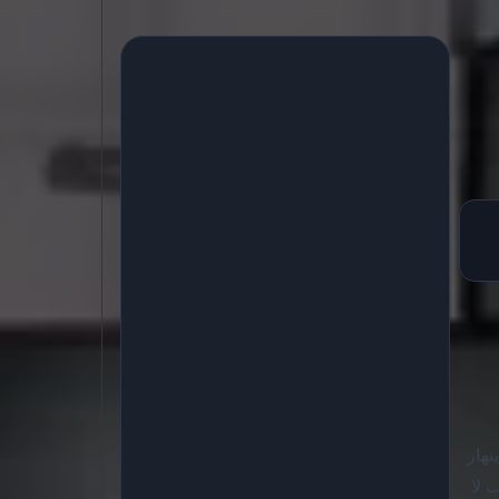
ينهار
 لا