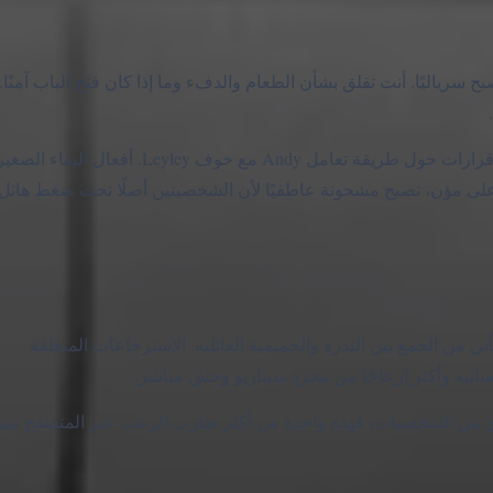
فها عملي أولًا قبل أن يصبح سرياليًا. أنت تقلق بشأن الطعام والدفء وما إذا كان فتح الباب آمنًا
يستكشف اللاعب الشقة، ويرتجل بما لديه من موارد محدودة، ويتخذ قرارات حول طريقة تعامل Andy مع خوف Leyley. أفعال ا
على مؤن، تصبح مشحونة عاطفيًا لأن الشخصيتين أصلًا تحت ضغط هائل.
 من الجمع بين الندرة والحميمية العائلية. الاسترجاعات المتعلقة
نسانية وأكثر إزعاجًا من مجرد سيناريو وحش مباشر.
ين الشخصيات، فهذه واحدة من أكثر تجارب الرعب عبر المتصفح تميزً