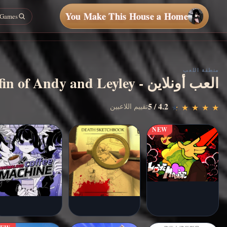
You Make This House a Home
منطقة اللعب
The Coffin of Andy and Leyley - العب أونلاين
4.2 / 5
عب الآن
تقييم اللاعبين
★
★
★
★
★
★
★
★
★
★
NEW