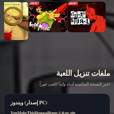
NEW
NEW
ملفات تنزيل اللعبة
اختر النسخة المناسبة أدناه وابدأ اللعب فوراً.
ويندوز (إصدار PC)
YouMakeThisHouseaHome-1.0-pc.zip