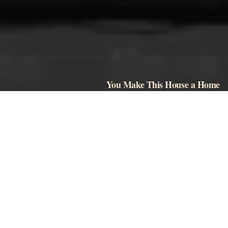
You Make This House a Home
روايات بصرية مرعبة تعمل في المتصفح، ومحتوى تحريري، وتعليقات
مجتمعية خاضعة للمراجعة.
استكشف
ابدأ اللعب
الويكي
الشخصيات
دليل Khol
النهايات
تنزيل
دليل أندرويد