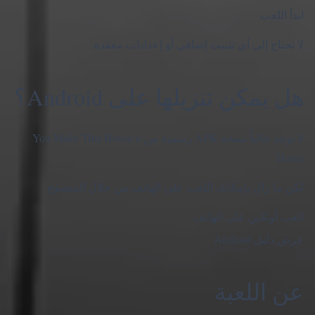
ابدأ اللعب
لا تحتاج إلى أي تثبيت إضافي أو إعدادات معقدة.
هل يمكن تنزيلها على Android؟
لا توجد حالياً نسخة APK رسمية من You Make This House a
Home.
لكن ما زال بإمكانك اللعب على الهاتف من خلال المتصفح.
العب أونلاين على الهاتف
عرض دليل Android
عن اللعبة