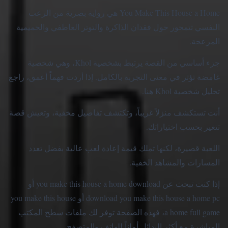
You Make This House a Home هي رواية بصرية من الرعب
النفسي تتمحور حول فقدان الذاكرة والتوتر العاطفي والحميمية
المزعجة.
جزء أساسي من القصة يرتبط بشخصية Khol، وهي شخصية
غامضة تؤثر في معنى التجربة بالكامل. إذا أردت فهماً أعمق، راجع
تحليل شخصية Khol هنا
.
أنت تستكشف منزلاً غريباً، وتكتشف تفاصيل مخفية، وتعيش قصة
تتغير بحسب اختياراتك.
اللعبة قصيرة، لكنها تملك قيمة إعادة لعب عالية بفضل تعدد
المسارات والمشاهد الخفية.
إذا كنت تبحث عن you make this house a home download أو
download you make this house a home pc أو you make this house
a home full game، فهذه الصفحة توفر لك ملفات سطح المكتب
المباشرة مع أكثر البدائل أماناً للهاتف والمتصفح.