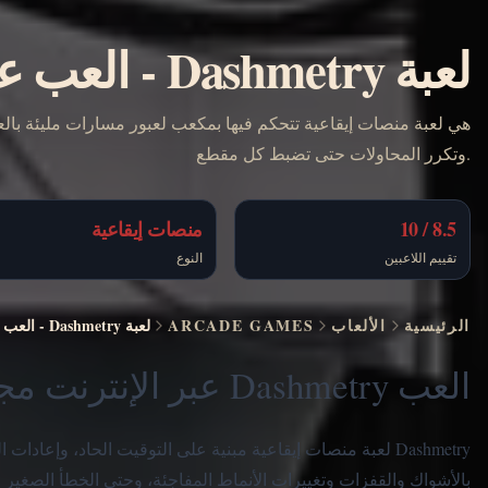
لعبة Dashmetry
-
العب عب
وتكرر المحاولات حتى تضبط كل مقطع.
8.5 / 10
منصات إيقاعية
تقييم اللاعبين
النوع
الرئيسية
الألعاب
ARCADE GAMES
لعبة Dashmetry
-
العب ع
العب Dashmetry عبر الإنترنت مجانًا
Dashmetry لعبة منصات إيقاعية مبنية على التوقيت الحاد، وإع
بالأشواك والقفزات وتغييرات الأنماط المفاجئة، وحتى الخطأ الصغير قد