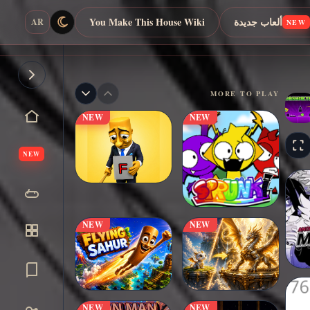
ألعاب جديدة
You Make This House Wiki
AR
NEW
MORE TO PLAY
NEW
NEW
NEW
NEW
NEW
NEW
NEW