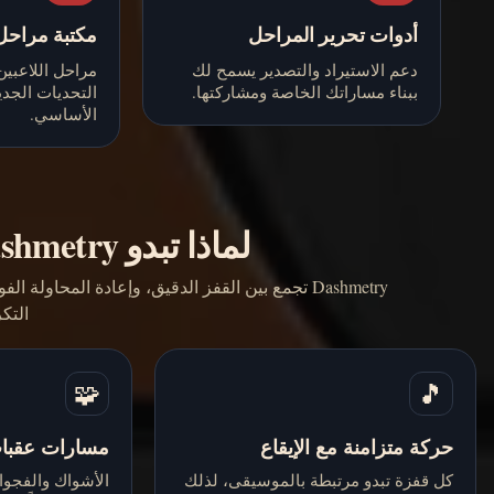
أدوات تحرير المراحل
مكتبة مراحل
دعم الاستيراد والتصدير يسمح لك
مراحل اللاعبين 
ببناء مساراتك الخاصة ومشاركتها.
التحديات الجدي
الأساسي.
لماذا تبدو Dashmetry شديدة بهذه الدرجة
Dashmetry تجمع بين القفز الدقيق، وإعادة المحاول
التك
🧩
🎵
حركة متزامنة مع الإيقاع
مسارات عقبا
كل قفزة تبدو مرتبطة بالموسيقى، لذلك
الأشواك والفجوا