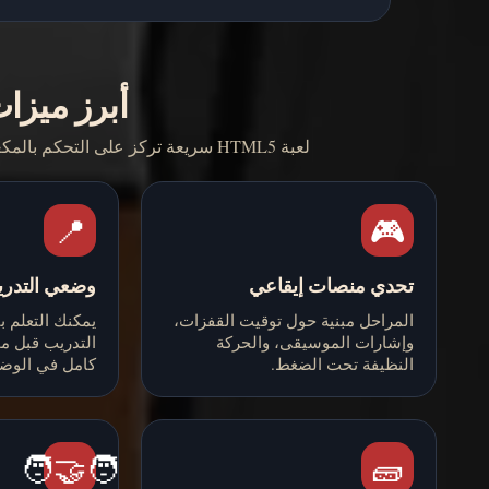
أبرز ميزات hmetry
لعبة HTML5 سريعة تركز على التحكم بالمكعب، وحفظ العقبات، وقابلية إعادة مدفوعة بالمجتمع.
📍
🎮
تحدي منصات إيقاعي
وضعي التدري
المراحل مبنية حول توقيت القفزات،
يمكنك التعلم 
وإشارات الموسيقى، والحركة
التدريب قبل مح
النظيفة تحت الضغط.
كامل في الوضع
🧑‍🤝‍🧑
🧱