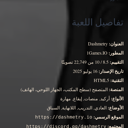
تفاصيل اللعبة
العنوان:
Dashmetry
المطور:
1Games.IO
التقييم:
8.5 / 10 من 22,749 تصويتًا
تاريخ الإصدار:
16 يوليو 2025
التقنية:
HTML5
المنصة:
المتصفح (سطح المكتب، الجهاز اللوحي، الهاتف)
الأنواع:
أركيد, منصات, إيقاع, مهارة
الأوضاع:
العادي, التدريب, اللانهاية, السباق
الموقع الرسمي:
https://dashmetry.io
المجتمع:
https://discord.gg/dashmetry