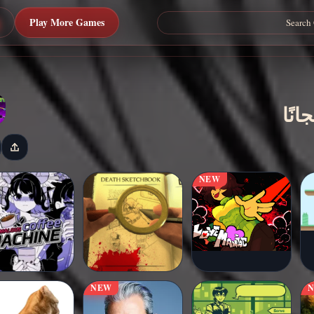
Play More Games
NEW
NEW