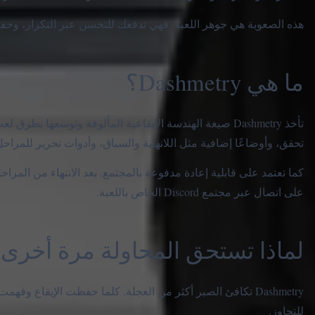
هذه الصعوبة هي جوهر اللعبة. فهي تدفعك للتحسن عبر التكرار، وحف
ما هي Dashmetry؟
تأخذ Dashmetry صيغة الهندسة الإيقاعية المألوفة وتوسعها
تحقق، وأوضاعًا إضافية مثل اللانهاية والسباق، وأدوات تحرير للمراحل
كما تعتمد على قابلية إعادة مدفوعة بالمجتمع. بعد الانتهاء من المرا
على اتصال عبر مجتمع Discord الخاص باللعبة.
لماذا تستحق المحاولة مرة أخرى
Dashmetry تكافئ الصبر أكثر من العجلة. كلما حفظت الإيقاع 
للتجاوز.