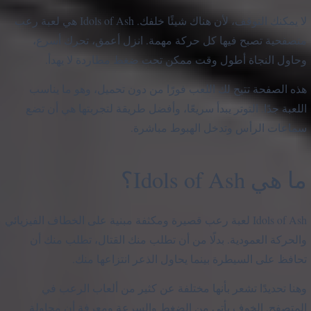
لا يمكنك التوقف، لأن هناك شيئًا خلفك. Idols of Ash هي لعبة رعب
متصفحية تصبح فيها كل حركة مهمة. انزل أعمق، تحرك أسرع،
وحاول النجاة أطول وقت ممكن تحت ضغط مطاردة لا يهدأ.
هذه الصفحة تتيح لك اللعب فورًا من دون تحميل، وهو ما يناسب
اللعبة جدًا. التوتر يبدأ سريعًا، وأفضل طريقة لتجربتها هي أن تضع
سماعات الرأس وتدخل الهبوط مباشرة.
ما هي Idols of Ash؟
Idols of Ash لعبة رعب قصيرة ومكثفة مبنية على الخطاف الفيزيائي
والحركة العمودية. بدلًا من أن تطلب منك القتال، تطلب منك أن
تحافظ على السيطرة بينما يحاول الذعر انتزاعها منك.
وهنا تحديدًا تشعر بأنها مختلفة عن كثير من ألعاب الرعب في
المتصفح. الخوف يأتي من الضغط والسرعة ومعرفة أن محاولة