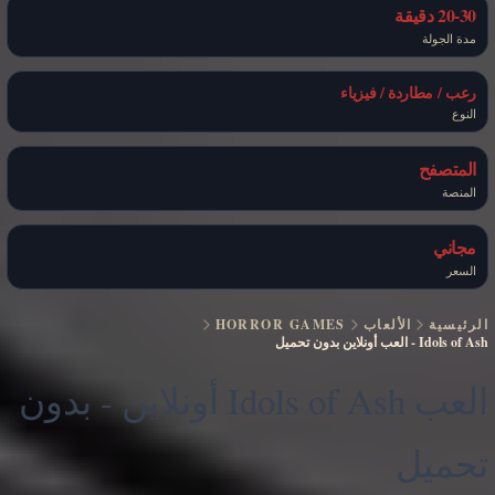
20-30 دقيقة
مدة الجولة
رعب / مطاردة / فيزياء
النوع
المتصفح
المنصة
مجاني
السعر
الرئيسية
الألعاب
HORROR GAMES
Idols of Ash
-
العب أونلاين بدون تحميل
العب Idols of Ash أونلاين - بدون
تحميل