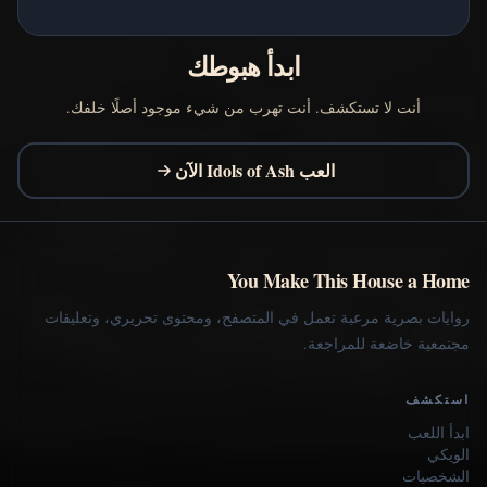
ابدأ هبوطك
أنت لا تستكشف. أنت تهرب من شيء موجود أصلًا خلفك.
العب Idols of Ash الآن
You Make This House a Home
روايات بصرية مرعبة تعمل في المتصفح، ومحتوى تحريري، وتعليقات
مجتمعية خاضعة للمراجعة.
استكشف
ابدأ اللعب
الويكي
الشخصيات