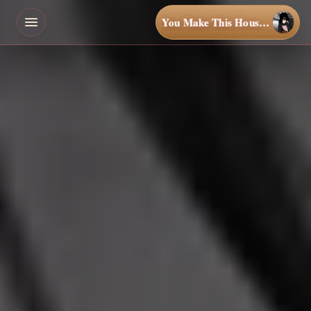
You Make This House a Home