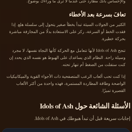
والإحساس بأنك مطارد حتى عندما لا ترى ما وراءك بوضوح.
تعافَ بسرعة بعد الأخطاء
الكثير من الجولات السيئة تبدأ بخطأ صغير يتحول إلى سلسلة هلع. إذا
فقدت الخط أو السرعة، ركز على الاستعادة بدلًا من المجازفة مباشرة
بحركة خطيرة.
تنجح Idols of Ash لأنها تتعامل مع الحركة كأنها النجاة نفسها، لا مجرد
وسيلة راحة. النظام الذي يساعدك على الهبوط هو نفسه الذي يحدد إن
كنت ستفلت من الضغط أم تنهار تحته.
إذا كنت تحب ألعاب الرعب المتصفحية ذات الأجواء القوية والميكانيكيات
الواضحة وطاقة المطاردة المستمرة، فهذه واحدة من أكثر الألعاب
القصيرة تميزًا.
الأسئلة الشائعة حول Idols of Ash
إجابات سريعة قبل أن تبدأ هبوطك في Idols of Ash.