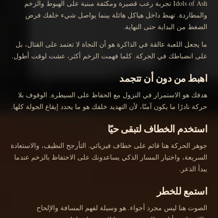
Idols of Ash تجربة رعب قصيرة ومكثفة مبنية على الهبوط والزخم
والمطاردة. تهبط داخل هياكل هائلة بينما يواصل شيء خلفك فرض
الضغط من البداية حتى النهاية.
ما يجعل اللعبة عالقة في الذاكرة هو أن النجاة لا تعتمد على القتال، بل
على انضباطك في الحركة. كلما فهمت الزخم أكثر، عشت لوقت أطول.
اهبط من دون أن تتجمد
هدفك هو الاستمرار في النزول مع الحفاظ على السيطرة. الوقوف بلا
حركة نادرًا ما يكون آمنًا، لأن التهديد خلفك هو ما يحدد إيقاع الجولة كلها.
استخدم الخطاف لتبقى حيًا
جوهر الحركة هنا قائم على خطاف فيزيائي. التأرجح النظيف، والاستعادة
السريعة، واختيار المسار الذكي يساعدونك على الاحتفاظ بالزخم عندما
يبدأ الذعر.
استمع للخطر
الصوت هنا ليس مجرد أجواء. هو وسيلة لفهم المسافة والإلحاح