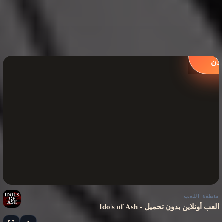
لعب
لآن
منطقة اللعب
Idols of Ash - العب أونلاين بدون تحميل