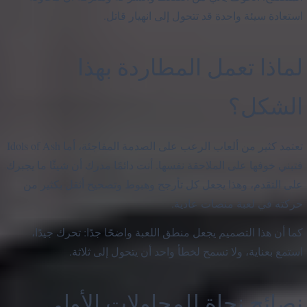
استعادة سيئة واحدة قد تتحول إلى انهيار قاتل.
لماذا تعمل المطاردة بهذا
الشكل؟
تعتمد كثير من ألعاب الرعب على الصدمة المفاجئة، أما Idols of Ash
فتبني خوفها على الملاحقة نفسها. أنت دائمًا مدرك أن شيئًا ما يجبرك
على التقدم، وهذا يجعل كل تأرجح وهبوط وتصحيح أثقل بكثير من
حركته في لعبة منصات عادية.
كما أن هذا التصميم يجعل منطق اللعبة واضحًا جدًا: تحرك جيدًا،
استمع بعناية، ولا تسمح لخطأ واحد أن يتحول إلى ثلاثة.
نصائح نجاة للمحاولات الأولى