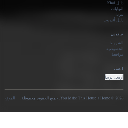
دليل Khol
النهايات
تنزيل
دليل أندرويد
قانوني
الشروط
الخصوصية
مواقعنا
اتصل
أرسل بريداً
2026 © You Make This House a Home. جميع الحقوق محفوظة.
الموقع