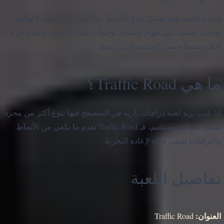
وتزداد اللعبة قوة بفضل تنوع الأنماط. بدلاً من تكرار جولة لا نهائية
واحدة، تحصل على مهام واضحة، وجولات نجاة خالصة، وقيادة حرة
أخف ضغطاً حسب الجلسة التي تريدها.
ما هي Traffic Road؟
إذا كنت تريد لعبة دراجات نارية في المتصفح فيها تنوع أكثر من مجرد
سباق لا نهائي مستقيم، فـ Traffic Road تقدم ما يكفي من الأنماط
والترقيات لتبقى قابلة لإعادة التجربة.
تفاصيل اللعبة
العنوان:
Traffic Road