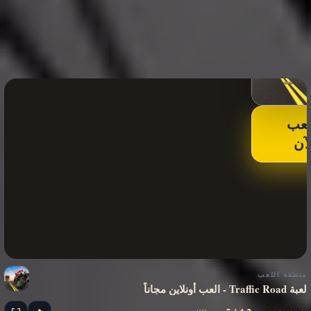
لعب
لآن
منطقة اللعب
لعبة Traffic Road - العب أونلاين مجاناً