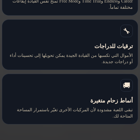
Career وEndless وTime Trial وFree Mode تمنح نفس القيادة إيقاعات
مختلفة تماماً.
🔧
ترقيات للدراجات
الأموال التي تكسبها من القيادة الجيدة يمكن تحويلها إلى تحسينات أداء
أو دراجات جديدة.
🚚
أنماط زحام متغيرة
تبقى اللعبة مشدودة لأن المركبات الأخرى تغيّر باستمرار المساحة
المتاحة لك.