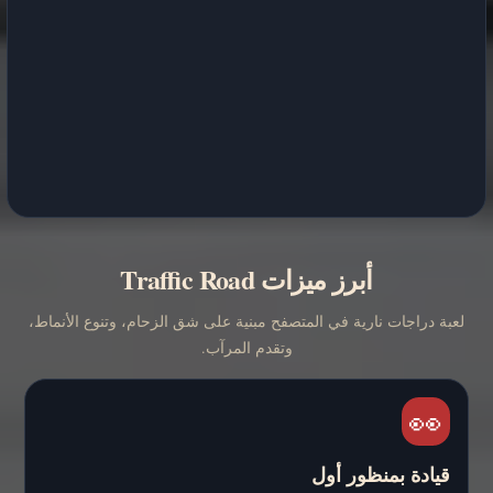
أبرز ميزات Traffic Road
لعبة دراجات نارية في المتصفح مبنية على شق الزحام، وتنوع الأنماط،
وتقدم المرآب.
👀
قيادة بمنظور أول