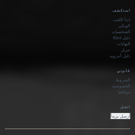
استكشف
ابدأ اللعب
الويكي
الشخصيات
دليل Khol
النهايات
تنزيل
دليل أندرويد
قانوني
الشروط
الخصوصية
مواقعنا
اتصل
أرسل بريداً