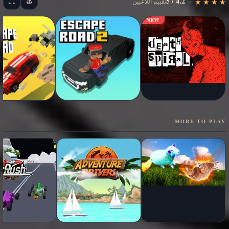
4.2 / 5
★
★
★
★
★
★
★
★
★
★
تقييم اللاعبين
NEW
MORE TO PLAY