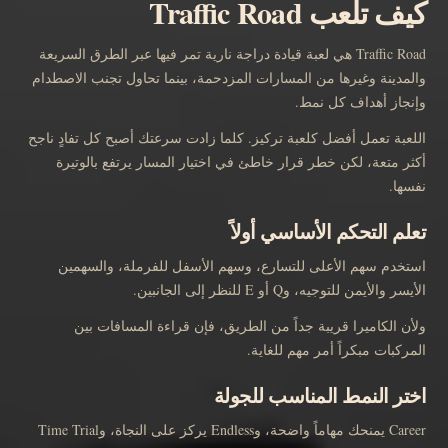
كيف تلعب Traffic Road
Traffic Road هي لعبة قيادة دراجة نارية تمر فيها عبر الطرق السريعة
والمدينة وغيرها من المسارات المزدحمة، بينما تحاول تجنب الاصطدام
وإنجاز أهداف كل نمط.
اللعبة تعمل أفضل كلعبة تركيز. كلما زادت سرعتك أصبح كل تفادٍ ناجح
أكثر متعة، لكن خطر قرار خاطئ في اختيار المسار يرتفع بالوتيرة
نفسها.
تعلم التحكم الأساسي أولاً
استخدم سهم الأعلى للتسارع، وسهم الأسفل للفرملة، والسهمين
الأيسر والأيمن للتوجيه، وQ أو E للنظر إلى الجانبين.
ولأن الكاميرا قريبة جداً من الطريق، فإن قراءة المسافات بين
المركبات مبكراً أمر مهم للغاية.
اختر النمط المناسب للجولة
Career يمنحك مهاماً واضحة، وEndless يركز على النجاة، وTime Trial