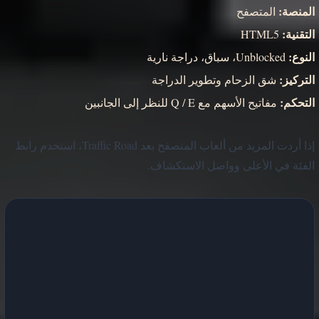
المنصة:
المتصفح
التقنية:
HTML5
النوع:
Unblocked، سباق، دراجة نارية
التركيز:
شق الزحام وتطوير الدراجة
التحكم:
مفاتيح الأسهم مع Q / E للنظر إلى الجانبين
إذا أردت المزيد من ألعاب المتصفح بعد Traffic Road، استخدم رابط
الفئة في الأعلى وواصل الاستكشاف.