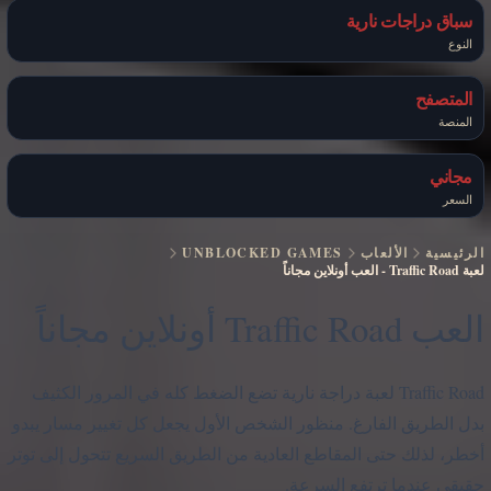
سباق دراجات نارية
النوع
المتصفح
المنصة
مجاني
السعر
الرئيسية
الألعاب
UNBLOCKED GAMES
لعبة Traffic Road
-
العب أونلاين مجاناً
العب Traffic Road أونلاين مجاناً
Traffic Road لعبة دراجة نارية تضع الضغط كله في المرور الكثيف
بدل الطريق الفارغ. منظور الشخص الأول يجعل كل تغيير مسار يبدو
أخطر، لذلك حتى المقاطع العادية من الطريق السريع تتحول إلى توتر
حقيقي عندما ترتفع السرعة.