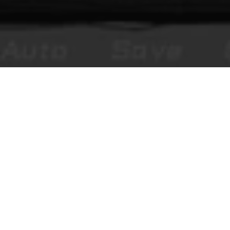
You Make This House a Home
روايات بصرية مرعبة تعمل في المتصفح، ومحتوى تحريري، وتعليقات
مجتمعية خاضعة للمراجعة.
استكشف
ابدأ اللعب
الويكي
الشخصيات