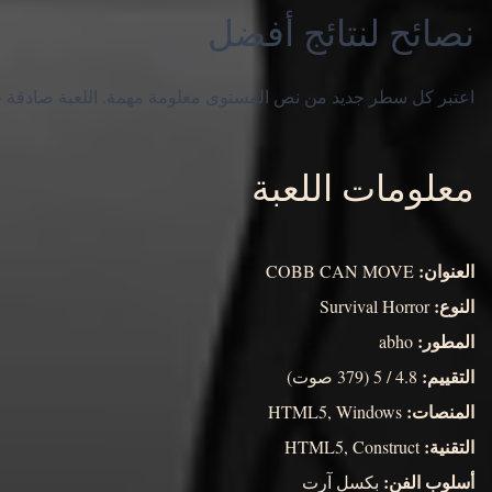
نصائح لنتائج أفضل
اعتبر كل سطر جديد من نص المستوى معلومة مهمة. اللعبة صادقة حو
معلومات اللعبة
العنوان:
COBB CAN MOVE
النوع:
Survival Horror
المطور:
abho
التقييم:
4.8 / 5 (379 صوت)
المنصات:
HTML5, Windows
التقنية:
HTML5, Construct
أسلوب الفن:
بكسل آرت