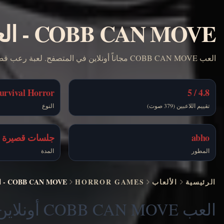
COBB CAN MOVE
-
الع
العب COBB CAN MOVE مجاناً أونلاين في المتصفح. لعبة رعب قصيرة عن البقاء هادئاً بينما تتغير القواعد باستمرار.
urvival Horror
4.8 / 5
تقييم اللاعبين (379 صوت)
النوع
abho
جلسات قصيرة
المطور
المدة
الرئيسية
الألعاب
HORROR GAMES
COBB CAN MOVE
-
ا
العب COBB CAN MOVE أونلاين