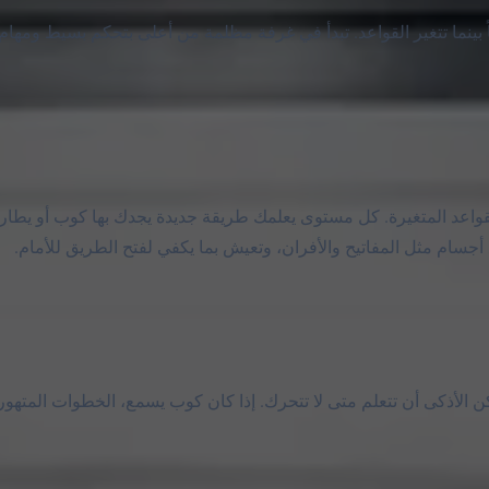
 هادئاً بينما تتغير القواعد. تبدأ في غرفة مظلمة من أعلى بتحكم بسيط ومهام
s في المتصفح مبنية على القواعد المتغيرة. كل مستوى يعلمك طريقة جديدة يجدك بها كوب أو يط
ام مثل المفاتيح والأفران، وتعيش بما يكفي لفتح الطريق للأمام.
كن الأذكى أن تتعلم متى لا تتحرك. إذا كان كوب يسمع، الخطوات المتهور