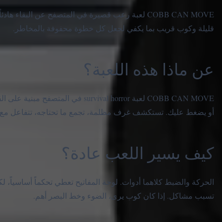
COBB CAN MOVE لعبة رعب قصيرة في المتصفح عن البقاء
قليلة وكوب قريب بما يكفي لجعل كل خطوة محفوفة بالمخاطر.
عن ماذا هذه اللعبة؟
COBB CAN MOVE لعبة urvival horror
أو يضغط عليك. تستكشف غرف مظلمة، تجمع ما تحتاجه، تتفاعل مع أجس
كيف يسير اللعب عادة؟
الحركة والضبط كلاهما أدوات. لوحة المفاتيح تعطي تحكماً أساسياً، ل
تسبب مشاكل. إذا كان كوب يرى، الضوء وخط البصر أهم.