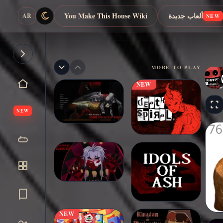
ألعاب جديدة
You Make This House Wiki
AR
NEW
MORE TO PLAY
NEW
NEW
NEW