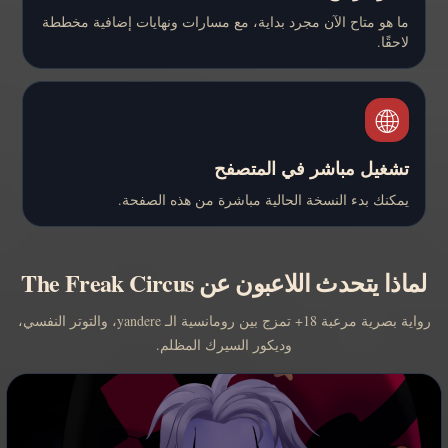
ما هو متاح الآن مجرد بداية، مع مسارات ونهايات إضافية مخططة
لاحقًا.
🌐
تشغيل مباشر في المتصفح
يمكنك بدء النسخة الحالية مباشرة من هذه الصفحة.
لماذا يتحدث اللاعبون عن The Freak Circus
رواية بصرية مرعبة 18+ تمزج بين رومانسية الـ yandere، والتوتر النفسي،
وديكور السيرك المظلم.