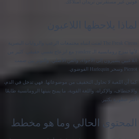
قوتين غير مستقرتين تريدان امتلاكك.
لماذا يلاحظها اللاعبون
The Freak Circus لفتت انتباه مجتمعات الرعب والروايات البصرية
لأنها تمزج رومانسية الـ yandere مع انزعاج نفسي حقيقي. كثير من
اللاعبين يشيرون إلى الأجواء، والفن الأصلي، والتوتر بين صمت
Pierrot وسحر Harlequin الفوضوي.
كما أن اللعبة لا تحاول التخفيف من موضوعاتها. فهي تدخل في الدم،
والاختطاف، والإكراه، واللغة القوية، ما يمنح بنيتها الرومانسية طابعًا
أكثر خطورة بكثير.
المحتوى الحالي وما هو مخطط