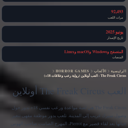
92,493
مرات اللعب
يونيو 2025
تاريخ الإصدار
المتصفح وWindows وmacOS وLinux
المنصات
الرئيسية
الألعاب
HORROR GAMES
The Freak Circus
-
العب أونلاين (رواية رعب وعلاقات 18+)
العب The Freak Circus أونلاين
The Freak Circus هي لعبة مواعدة ورعب نفسي 18+ تدور حول
وصول سيرك غريب إلى المدينة. تلعب بدور موظفة مقهى تتغير
حياتها بعد لقاء قصير مع Pierrot، المهرج الصامت صاحب الهوس