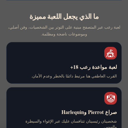
ما الذي يجعل اللعبة مميزة
لعبة رعب عبر المتصفح مبنية على التوتر بين الشخصيات، وفن أصلي،
وموضوعات ناضجة ومظلمة.
🎪
لعبة مواعدة رعب 18+
القرب العاطفي هنا مرتبط دائمًا بالخطر وعدم الأمان.
🤡
صراع Pierrot وHarlequin
شخصيتان رئيسيتان تتنافسان عليك عبر الإغواء والسيطرة
والهوس.