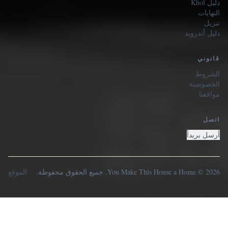
دليل Khol
النهايات
تنزيل
دليل أندرويد
قانوني
الشروط
الخصوصية
مواقعنا
اتصل
أرسل بريداً
2026 © You Make This House a Home. جميع الحقوق محفوظة.
الموقع