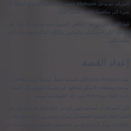
المتزايد. ثم يدخل Harlequin، خصمه المسرحي المغري، ليحوّل كل
شيء إلى منافسة خطرة تتمحور حولك.
قوة اللعبة تأتي من هذا التناقض: السيرك يبدو استعراضًا ملونًا على
السطح، لكن الابتسامات والملابس والكلام الماكر تخفي شيئًا أكثر
ظلمة بكثير.
إعداد القصة
يصل Circus of Horrors إلى المدينة حاملاً عروضًا غريبة وطاقة
مزعجة وشائعات لا يمكن تجاهلها. في طريقك اليومي إلى العمل،
يحدث اللقاء مع Pierrot، ومن تلك اللحظة يبدأ هوسه.
لكن المشكلة أن اهتمامه ليس الوحيد. Harlequin يقرر الدخول في
اللعبة أيضًا، فتتحول القصة إلى صراع ملتوي من الرغبة والتملك
والتلاعب. وبدل أن تختاري بين شخصيتين عاديتين، تجدين نفسك بين