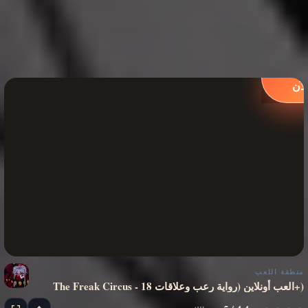
لعب
لآن
منطقة اللعب
The Freak Circus - العب أونلاين (رواية رعب وعلاقات 18+)