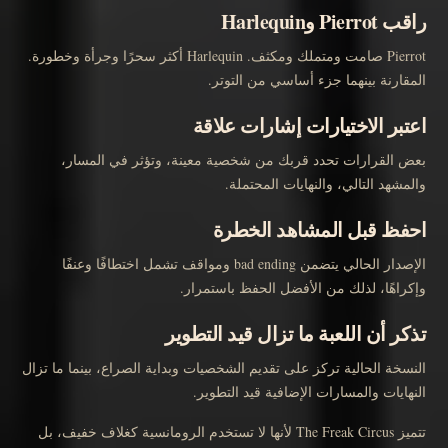
راقب Pierrot وHarlequin
Pierrot صامت ومتملك ومكثف. Harlequin أكثر سحرًا وجرأة وخطورة.
المقارنة بينهما جزء أساسي من التوتر.
اعتبر الاختيارات إشارات علاقة
بعض القرارات تحدد قربك من شخصية معينة، وتؤثر في المسار،
والمشهد التالي، والنهايات المحتملة.
احفظ قبل المشاهد الخطرة
الإصدار الحالي يتضمن bad ending ومواقف تشمل اختطافًا وعنفًا
وإكراهًا، لذلك من الأفضل الحفظ باستمرار.
تذكر أن اللعبة ما تزال قيد التطوير
النسخة الحالية تركز على تقديم الشخصيات وبداية الصراع، بينما ما تزال
النهايات والمسارات الإضافية قيد التطوير.
تتميز The Freak Circus لأنها لا تستخدم الرومانسية كغلاف خفيف، بل