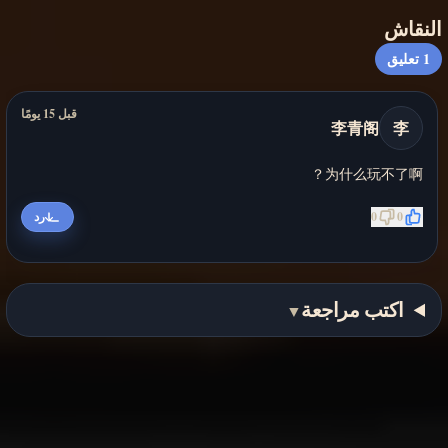
النقاش
1
تعليق
قبل 15 يومًا
李青阁
李
为什么玩不了啊？
0
0
رد
اكتب مراجعة
▼