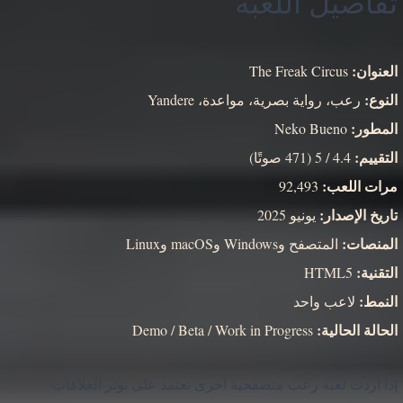
تفاصيل اللعبة
العنوان:
The Freak Circus
النوع:
رعب، رواية بصرية، مواعدة، Yandere
المطور:
Neko Bueno
التقييم:
4.4 / 5 (471 صوتًا)
مرات اللعب:
92,493
تاريخ الإصدار:
يونيو 2025
المنصات:
المتصفح وWindows وmacOS وLinux
التقنية:
HTML5
النمط:
لاعب واحد
الحالة الحالية:
Demo / Beta / Work in Progress
إذا أردت لعبة رعب متصفحية أخرى تعتمد على توتر العلاقات