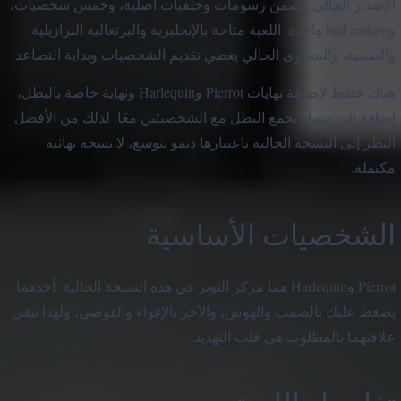
الإصدار الحالي يتضمن رسومات وخلفيات أصلية، وخمس شخصيات،
وbad ending واحدة. اللعبة متاحة بالإنجليزية والبرتغالية البرازيلية
والصينية، والمحتوى الحالي يغطي تقديم الشخصيات وبداية التصاعد.
هناك خطط لإضافة نهايات Pierrot وHarlequin ونهاية خاصة بالبطل،
إضافة إلى مسار يجمع البطل مع الشخصيتين معًا. لذلك من الأفضل
النظر إلى النسخة الحالية باعتبارها ديمو يتوسع، لا نسخة نهائية
مكتملة.
الشخصيات الأساسية
Pierrot وHarlequin هما مركز التوتر في هذه النسخة الحالية. أحدهما
يضغط عليك بالصمت والهوس، والآخر بالإغواء والفوضى، ولهذا تبقى
علاقتهما بالمطلوب هي قلب التهديد.