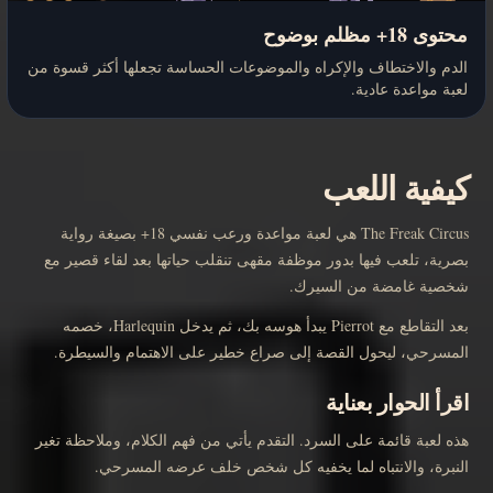
محتوى 18+ مظلم بوضوح
الدم والاختطاف والإكراه والموضوعات الحساسة تجعلها أكثر قسوة من
لعبة مواعدة عادية.
كيفية اللعب
The Freak Circus هي لعبة مواعدة ورعب نفسي 18+ بصيغة رواية
بصرية، تلعب فيها بدور موظفة مقهى تنقلب حياتها بعد لقاء قصير مع
شخصية غامضة من السيرك.
بعد التقاطع مع Pierrot يبدأ هوسه بك، ثم يدخل Harlequin، خصمه
المسرحي، ليحول القصة إلى صراع خطير على الاهتمام والسيطرة.
اقرأ الحوار بعناية
هذه لعبة قائمة على السرد. التقدم يأتي من فهم الكلام، وملاحظة تغير
النبرة، والانتباه لما يخفيه كل شخص خلف عرضه المسرحي.