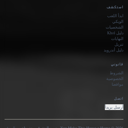
استكشف
ابدأ اللعب
الويكي
الشخصيات
دليل Khol
النهايات
تنزيل
دليل أندرويد
قانوني
الشروط
الخصوصية
مواقعنا
اتصل
أرسل بريداً
2026 © You Make This House a Home. جميع الحقوق محفوظة.
الموقع