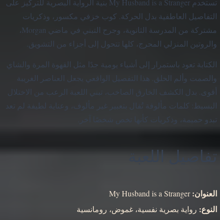
تستخدم My Husband is a Stranger بنية الرواية البصرية للتركيز على
التفاصيل العاطفية بدل الحركة. كوب خزفي مكسور، وذكريات
مشتركة من المدرسة الثانوية، وجرح التبني في ماضي Morgan،
والروتين المنزلي المحرج، كلها تتحول إلى أجزاء من التشويق.
الكتابة تعود باستمرار إلى أشياء يومية جدًا مثل القهوة المرة والشاي
والصمت وألم الحلق. هذا التفصيل الواقعي يجعل العناصر الغريبة
أقوى. بدل الكشف الخارق الصاخب، تبني اللعبة الرعب من الاختلال
البسيط: كلمات مألوفة تُقال بتعبير غير مألوف، وعناية لطيفة لم تعد
تبدو حميمة، وذكريات كأنها تخص شخصًا آخر.
تفاصيل اللعبة
العنوان:
My Husband is a Stranger
النوع:
رواية بصرية نفسية، غموض، رومانسية