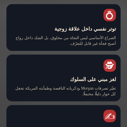
💍
توتر نفسي داخل علاقة زوجية
الصراع الأساسي ليس النجاة من مخلوق، بل الشك داخل زواج
أصبح فجأة غير قابل للتعرّف.
🕵️
لغز مبني على السلوك
تغيّر تصرفات Morgan وذكرياته الناقصة وطمأنته المربكة تجعل
كل حوار دليلًا محتملًا.
✍️