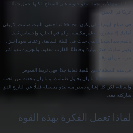
يتعامل مع الأمر بجملة تبدو حنونة على السطح، لكنها تحمل شيئًا
غريبًا في العمق.
في صباح اليوم التالي يكون Morgan قد اختفى. البيت صامت. لا يبقى
أمامك إلا مشروبات غير مكتملة، وألم في الحلق، وإحساس ثقيل
بالندم بعد الشجار الذي حدث في الليلة السابقة. وعندما يعود أخيرًا،
يكون سلوكه حذرًا وباردًا وخاطئًا. القارب مفقود، والجزيرة تبدو أكثر
عزلة من أي وقت.
في هذه اللحظة تصبح اللعبة فعالة جدًا. فهي تربط الغموض
بالحميمية. Morgan ما زال يحاول طمأنتك، وما زال يتحدث عن الحب
والعائلة، لكن كل إشارة تصدر منه تبدو منفصلة قليلًا عن التاريخ الذي
شاركته معه.
لماذا تعمل الفكرة بهذه القوة