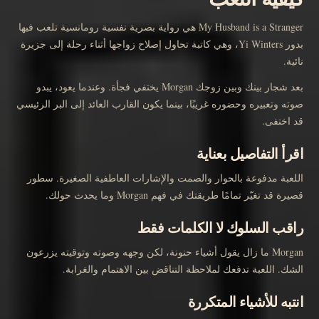
My Husband is a Stranger هي رواية بصرية نفسية رومانسية تلعب فيها
بدور Yi Winters، وهي كاتبة تحاول إصلاح زواجها أثناء رحلة إلى جزيرة
نائية.
بعد شجار بينك وبين زوجك Morgan يختفي فجأة. وعندما يعود، يبدو
صوته وتعبيره وحضوره غريبًا، بينما يكون القارب العائد إلى البر الرئيسي
قد اختفى.
اقرأ التفاصيل بعناية
اللعبة مدفوعة بالحوار والصمت والإشارات العاطفية الصغيرة. سطور
قصيرة قد تغيّر تمامًا طريقتك في فهم Morgan وما يحدث حولك.
راقب السلوك لا الكلمات فقط
Morgan ما زال يقول أشياء حنونة، لكن وجهه وصوته وتوقيته يزرعون
الشك. اللعبة تدفعك لملاحظة التناقض بين الاهتمام والغرابة.
انتبه للأشياء المتكررة