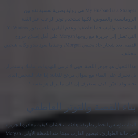
My Husband is a Stranger هي رواية بصرية نفسية تقع بين
الرومانسية والغموض، لكنها تستخدم توتر الرعب عبر الثقة
المتصدعة والمسافة العاطفية وعدم اليقين. تلعب بدور Yi Winters
التي تصل إلى جزيرة مع زوجها Morgan على أمل إصلاح جروح
قديمة. بعد شجار حاد يختفي Morgan، وعندما يعود يبدو وكأنه شخص
مختلف.
هذا التحول هو جوهر اللعبة. فهي لا ترمي التهديدات أمامك باستمرار،
بل تجبرك على البقاء مع سؤال مزعج للغاية: إذا عاد الشخص الذي
تحبه وقد تغيّر، كيف ستعرف إن كان ما يزال هو نفسه؟
بناء القصة والتوتر العاطفي
البداية تؤسس الخطر بطريقة هادئة. تناقشان كيفية مغادرة الجزيرة
في حالة الطوارئ، فيصبح القارب مهمًا منذ اللحظة الأولى. Morgan