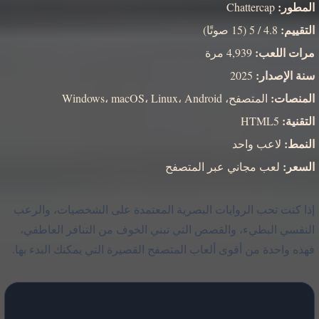
المطور:
Chattercap
التقييم:
4.8 / 5 (15 صوتًا)
مرات اللعب:
4,939 مرة
سنة الإصدار:
2025
المنصات:
المتصفح، Windows، macOS، Linux، Android
التقنية:
HTML5
النمط:
لاعب واحد
السعر:
لعب مجاني عبر المتصفح
إذا كنت تحب الروايات البصرية المعتمدة على الشخصيات، والرعب
النفسي البطيء، والقصص التي تبني الخوف من التنافر العاطفي،
فهذه واحدة من أقوى ألعاب المتصفح القصيرة التي يمكنك البدء بها.