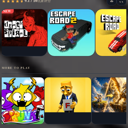
9.1 / 10
★
★
★
★
★
★
★
★
★
★
玩家评分
NEW
MORE TO PLAY