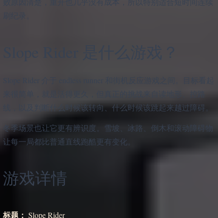
败原因清楚，重开也几乎没有成本，所以特别适合短时间连续
刷纪录。
Slope Rider 是什么游戏？
Slope Rider 介于 endless runner 和街机反应游戏之间。目标看起
来很简单，就是活得更久，但真正的挑战来自读地形、控路
线，以及判断什么时候该转向、什么时候该跳起来越过障碍。
冬季场景也让它更有辨识度。雪坡、冰路、倒木和滚动障碍物
让每一局都比普通直线跑酷更有变化。
游戏详情
标题：
Slope Rider