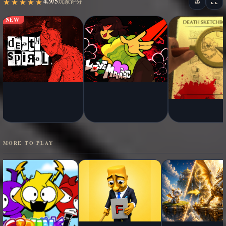
4.9/5
★
★
★
★
★
★
★
★
★
★
玩家评分
NEW
MORE TO PLAY