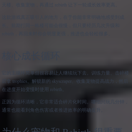
天楼、收集宠物，再通过 rebirth 让下一轮成长效率更高。
这款游戏真正吸引人的地方，在于你能非常明确地感受到成
长。前期打同一栋楼可能会很慢，但只要经历几次升级和
rebirth，再回来时你会明显更强，推进也会轻松很多。
核心成长循环
它的主循环简单但很容易让人继续玩下去。训练力量、击碎楼
层拿 trophies、解锁新的 skyscraper、收集宠物提高战力，然后
在进度开始变慢时使用 rebirth。
正因为循环清晰，它非常适合碎片化时间。哪怕只玩几分钟，
通常也能看到角色伤害或者推进效率的明确提升。
为什么宠物和 Rebirth 很重要