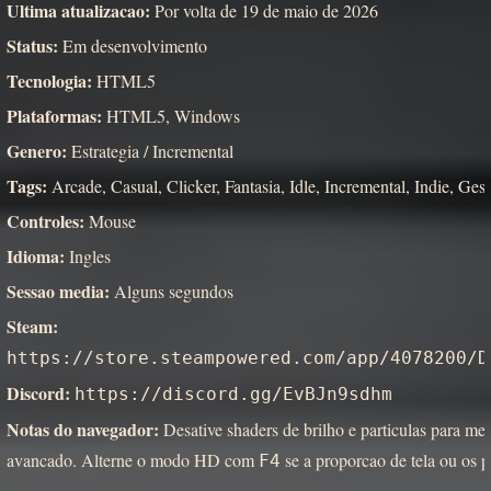
Ultima atualizacao:
Por volta de 19 de maio de 2026
Status:
Em desenvolvimento
Tecnologia:
HTML5
Plataformas:
HTML5, Windows
Genero:
Estrategia / Incremental
Tags:
Arcade, Casual, Clicker, Fantasia, Idle, Incremental, Indie, Gest
Controles:
Mouse
Idioma:
Ingles
Sessao media:
Alguns segundos
Steam:
https://store.steampowered.com/app/4078200/D
Discord:
https://discord.gg/EvBJn9sdhm
Notas do navegador:
Desative shaders de brilho e particulas para m
avancado. Alterne o modo HD com
se a proporcao de tela ou os p
F4