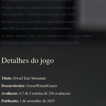
Prestigio importa, com mais de 96 melhoras projetadas para acelerar
futuras partidas e desbloquear sinergias mais fortes.
Recursos raros como mithril e almas de montanha criam escolhas
mais dificeis que recompensam o planejamento.
A versao desktop vale a pena considerar se voce quer melhor
desempenho sem pausa automatica ao trocar de aba.
Detalhes do jogo
Titulo:
Dwarf Eats Mountain
Desenvolvedor:
GreenWizardGames
Avaliacao:
4.7 de 5 estrelas de 256 avaliacoes
Publicado:
1 de novembro de 2025