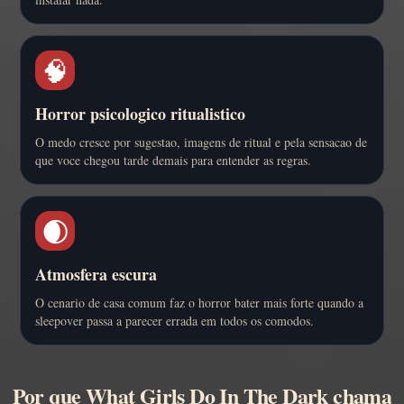
🧠
Horror psicologico ritualistico
O medo cresce por sugestao, imagens de ritual e pela sensacao de
que voce chegou tarde demais para entender as regras.
🌒
Atmosfera escura
O cenario de casa comum faz o horror bater mais forte quando a
sleepover passa a parecer errada em todos os comodos.
Por que What Girls Do In The Dark chama