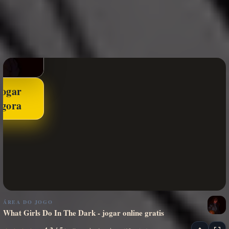
Jogar
agora
ÁREA DO JOGO
What Girls Do In The Dark - jogar online gratis