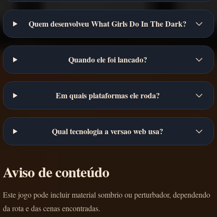
Quem desenvolveu What Girls Do In The Dark?
Quando ele foi lancado?
Em quais plataformas ele roda?
Qual tecnologia a versao web usa?
Aviso de conteúdo
Este jogo pode incluir material sombrio ou perturbador, dependendo
da rota e das cenas encontradas.