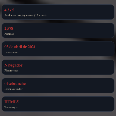
4.3 / 5
Avaliacao dos jogadores (12 votos)
2,578
Partidas
03 de abril de 2021
Lancamento
Navegador
Plataformas
olivebranche
Desenvolvedor
HTML5
Tecnologia