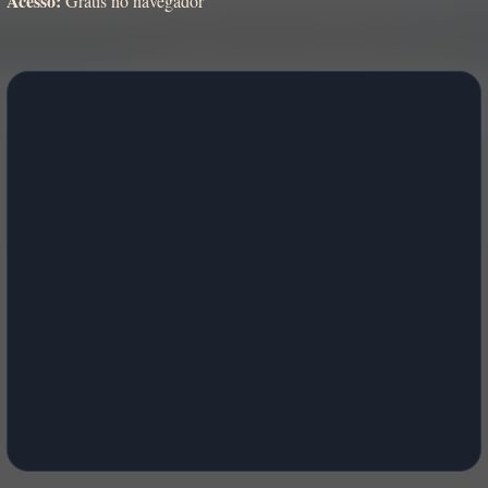
Acesso:
Grátis no navegador