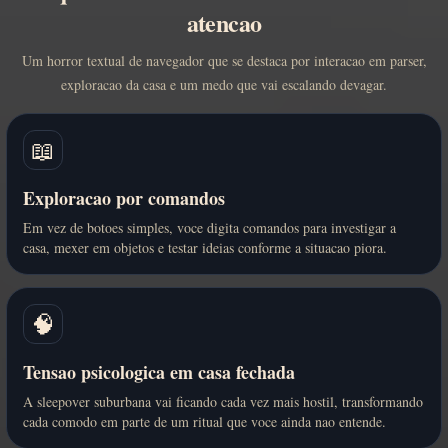
atencao
Um horror textual de navegador que se destaca por interacao em parser,
exploracao da casa e um medo que vai escalando devagar.
📖
Exploracao por comandos
Em vez de botoes simples, voce digita comandos para investigar a
casa, mexer em objetos e testar ideias conforme a situacao piora.
🧠
Tensao psicologica em casa fechada
A sleepover suburbana vai ficando cada vez mais hostil, transformando
cada comodo em parte de um ritual que voce ainda nao entende.