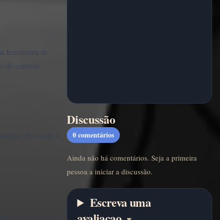
ma ferramenta de
o de controle.
Discussão
ueger. No inicio a
0
comentários
Ainda não há comentários. Seja a primeira
pessoa a iniciar a discussão.
Escreva uma
avaliacao
bem ha versoes para
▼