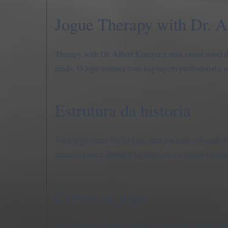
Jogue Therapy with Dr. Al
Therapy with Dr. Albert Krueger e uma visual novel d
medo. O jogo comeca com linguagem profissional e pr
Estrutura da historia
Voce joga como Taylor Lee, uma paciente colocada e
situacao parece formal e legitima, mas a sessao rapida
Como se joga
Voce pode jogar diretamente no navegador lendo cena