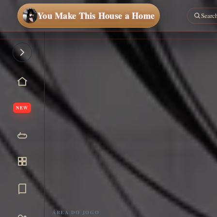
You Make This House a Home
NEW
ÁREA DO JOGO