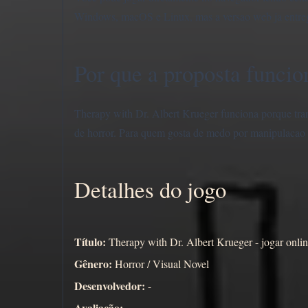
Windows, macOS e Linux, mas a versao web ja entrega 
Por que a proposta funcio
Therapy with Dr. Albert Krueger funciona porque tran
de horror. Para quem gosta de medo por manipulacao 
Detalhes do jogo
Título:
Therapy with Dr. Albert Krueger - jogar onlin
Gênero:
Horror / Visual Novel
Desenvolvedor:
-
Avaliação:
-