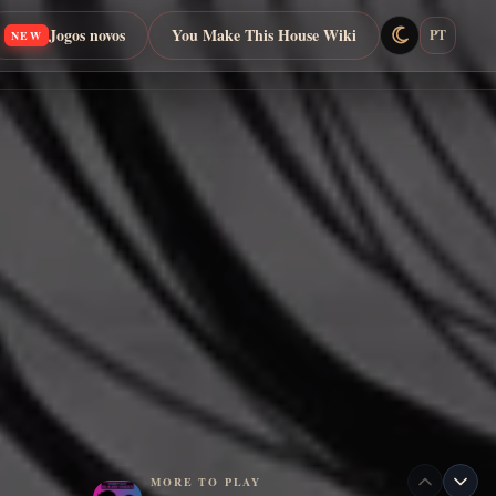
Jogos novos
You Make This House Wiki
PT
NEW
MORE TO PLAY