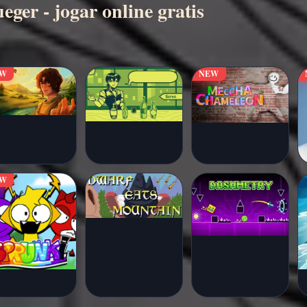
ger - jogar online gratis
EW
NEW
EW