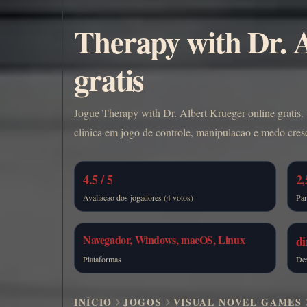
Therapy with Dr. A
gratis
Jogue Therapy with Dr. Albert Krueger online gratis.
clinica em jogo de controle, manipulacao e medo cres
4.5 / 5
2,
Avaliacao dos jogadores (4 votos)
Par
Navegador, Windows, macOS, Linux
d
Plataformas
De
INÍCIO
JOGOS
VISUAL NOVEL GAMES