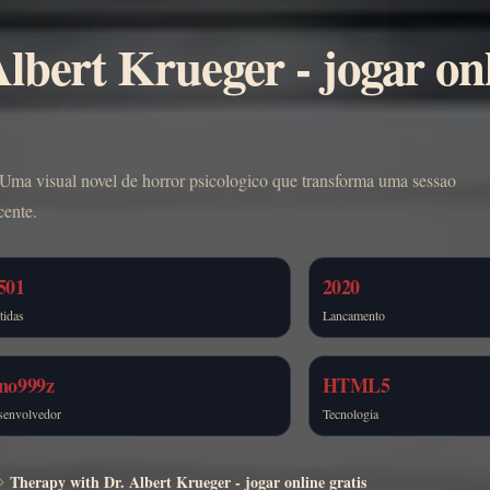
lbert Krueger - jogar on
 Uma visual novel de horror psicologico que transforma uma sessao
cente.
501
2020
tidas
Lancamento
ino999z
HTML5
senvolvedor
Tecnologia
Therapy with Dr. Albert Krueger - jogar online gratis