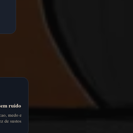
sem ruido
cao, medo e
z de sustos