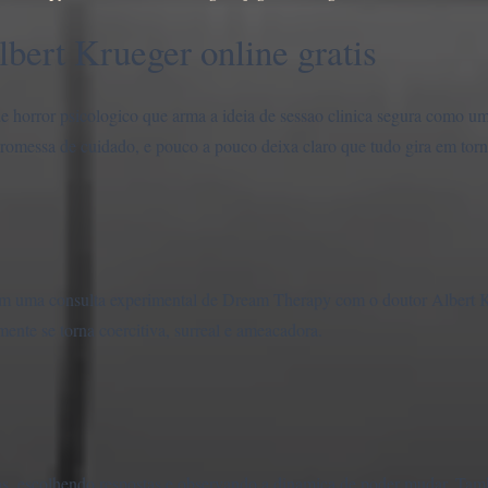
bert Krueger online gratis
e horror psicologico que arma a ideia de sessao clinica segura como u
omessa de cuidado, e pouco a pouco deixa claro que tudo gira em torn
m uma consulta experimental de Dream Therapy com o doutor Albert Kr
mente se torna coercitiva, surreal e ameacadora.
s, escolhendo respostas e observando a dinamica de poder mudar. Tam