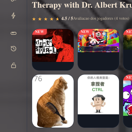
Therapy with Dr. Albert Krue
Jogar
▶
4.5 / 5
Avaliacao dos jogadores (4 votos)
★
★
★
★
★
★
★
★
★
★
agora
NEW
NEW
N
N