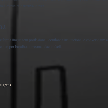
a estrutura narrativa inteira.
na
sforma linguagem profissional, confianca institucional e conversa um 
e nao por barulho, e recomendacao facil.
e gratis