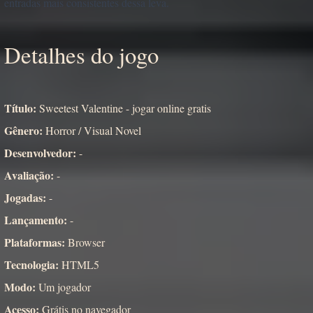
entradas mais consistentes dessa leva.
Detalhes do jogo
Título:
Sweetest Valentine - jogar online gratis
Gênero:
Horror / Visual Novel
Desenvolvedor:
-
Avaliação:
-
Jogadas:
-
Lançamento:
-
Plataformas:
Browser
Tecnologia:
HTML5
Modo:
Um jogador
Acesso:
Grátis no navegador