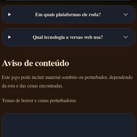
Em quais plataformas ele roda?
Qual tecnologia a versao web usa?
Aviso de conteúdo
Este jogo pode incluir material sombrio ou perturbador, dependendo
da rota e das cenas encontradas.
Temas de horror e cenas perturbadoras