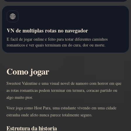
🌐
VN de multiplas rotas no navegador
E facil de jogar online e feito para testar diferentes caminhos
romanticos e ver quais terminam em do cura, dor ou morte.
Como jogar
Sweetest Valentine e uma visual novel de namoro com horror em que
as rotas romanticas podem terminar em ternura, coracao partido ou
algo muito pior.
Voce joga como Host Para, uma estudante vivendo em uma cidade
estranha onde afeto nunca parece totalmente seguro.
Estrutura da historia