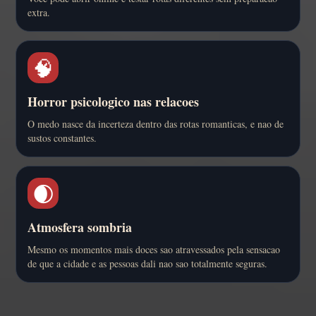
extra.
🧠
Horror psicologico nas relacoes
O medo nasce da incerteza dentro das rotas romanticas, e nao de
sustos constantes.
🌒
Atmosfera sombria
Mesmo os momentos mais doces sao atravessados pela sensacao
de que a cidade e as pessoas dali nao sao totalmente seguras.