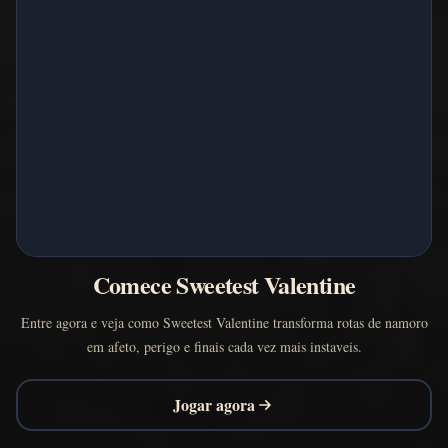
Comece Sweetest Valentine
Entre agora e veja como Sweetest Valentine transforma rotas de namoro
em afeto, perigo e finais cada vez mais instaveis.
Jogar agora