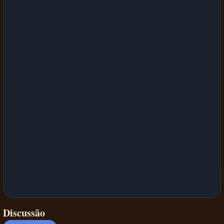
Discussão