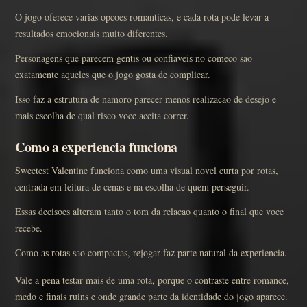
O jogo oferece varias opcoes romanticas, e cada rota pode levar a
resultados emocionais muito diferentes.
Personagens que parecem gentis ou confiaveis no comeco sao
exatamente aqueles que o jogo gosta de complicar.
Isso faz a estrutura de namoro parecer menos realizacao de desejo e
mais escolha de qual risco voce aceita correr.
Como a experiencia funciona
Sweetest Valentine funciona como uma visual novel curta por rotas,
centrada em leitura de cenas e na escolha de quem perseguir.
Essas decisoes alteram tanto o tom da relacao quanto o final que voce
recebe.
Como as rotas sao compactas, rejogar faz parte natural da experiencia.
Vale a pena testar mais de uma rota, porque o contraste entre romance,
medo e finais ruins e onde grande parte da identidade do jogo aparece.