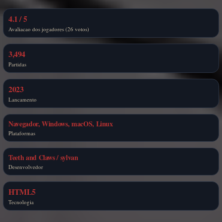
4.1 / 5
Avaliacao dos jogadores (26 votos)
3,494
Partidas
2023
Lancamento
Navegador, Windows, macOS, Linux
Plataformas
Teeth and Claws / sylvan
Desenvolvedor
HTML5
Tecnologia