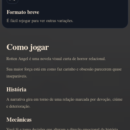
Formato breve
É fácil rejogar para ver outras variações.
Como jogar
Rotten Angel é uma novela visual curta de horror relacional.
Sua maior força está em como faz carinho e obsessão parecerem quase
inseparáveis.
História
A narrativa gira em torno de uma relação marcada por devoção, ciúme
e deterioração.
Mecânicas
Você lê e toma decisões que alteram a direção emocional da história.