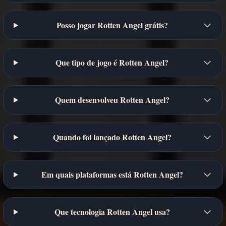
Posso jogar Rotten Angel grátis?
Que tipo de jogo é Rotten Angel?
Quem desenvolveu Rotten Angel?
Quando foi lançado Rotten Angel?
Em quais plataformas está Rotten Angel?
Que tecnologia Rotten Angel usa?