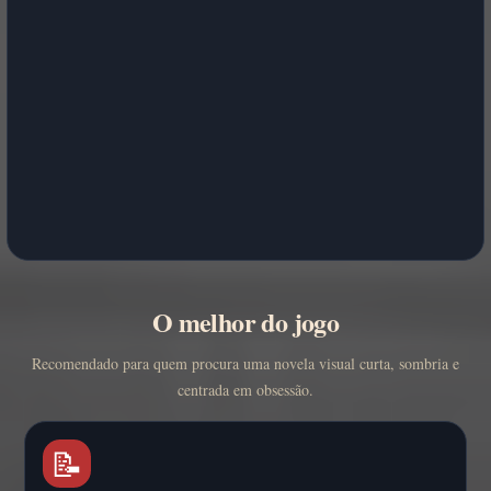
O melhor do jogo
Recomendado para quem procura uma novela visual curta, sombria e
centrada em obsessão.
📝