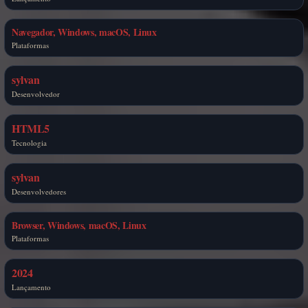
Navegador, Windows, macOS, Linux
Plataformas
sylvan
Desenvolvedor
HTML5
Tecnologia
sylvan
Desenvolvedores
Browser, Windows, macOS, Linux
Plataformas
2024
Lançamento