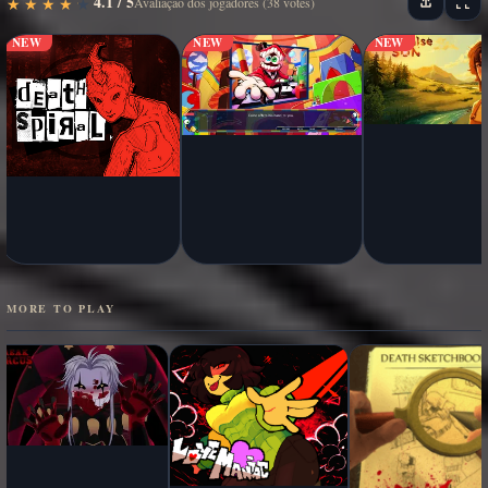
4.1 / 5
★
★
★
★
★
★
★
★
★
★
Avaliação dos jogadores (38 votes)
NEW
NEW
NEW
MORE TO PLAY