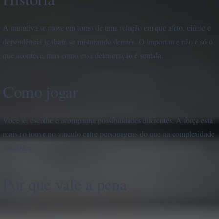
A narrativa se move em torno de uma relação em que afeto, ciúme e
dependência acabam se misturando demais. O importante não é só o
que acontece, mas como essa deterioração é sentida.
Como jogar
Você lê, escolhe e acompanha possibilidades diferentes. A força está
mais no tom e no vínculo entre personagens do que na complexidade
mecânica.
Por que vale a pena