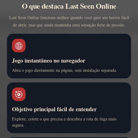
O que destaca Last Seen Online
Last Seen Online funciona melhor quando você quer um horror fácil
de abrir, mas que ainda mantenha uma sensação forte de pressão.
🌐
Jogo instantâneo no navegador
Abra o jogo diretamente na página, sem instalação separada.
🎯
Objetivo principal fácil de entender
Explore, colete o que precisa e descubra a rota de fuga mais
segura.