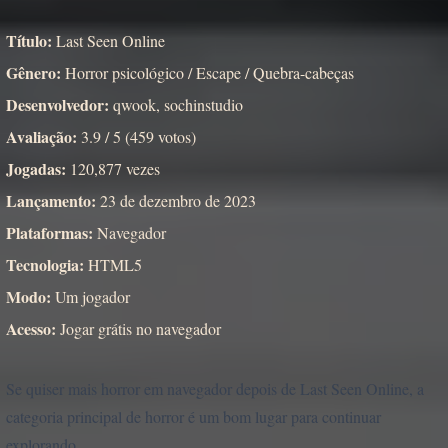
Título:
Last Seen Online
Gênero:
Horror psicológico / Escape / Quebra-cabeças
Desenvolvedor:
qwook, sochinstudio
Avaliação:
3.9 / 5 (459 votos)
Jogadas:
120,877 vezes
Lançamento:
23 de dezembro de 2023
Plataformas:
Navegador
Tecnologia:
HTML5
Modo:
Um jogador
Acesso:
Jogar grátis no navegador
Se quiser mais horror em navegador depois de Last Seen Online, a
categoria principal de horror é um bom lugar para continuar
explorando.