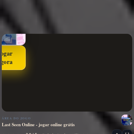
Jogar
agora
ÁREA DO JOGO
Last Seen Online - jogar online grátis