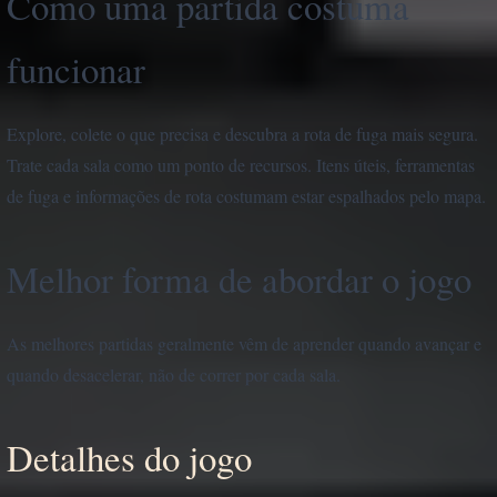
Como uma partida costuma
funcionar
Explore, colete o que precisa e descubra a rota de fuga mais segura.
Trate cada sala como um ponto de recursos. Itens úteis, ferramentas
de fuga e informações de rota costumam estar espalhados pelo mapa.
Melhor forma de abordar o jogo
As melhores partidas geralmente vêm de aprender quando avançar e
quando desacelerar, não de correr por cada sala.
Detalhes do jogo