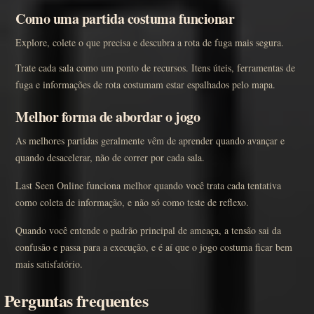
Como uma partida costuma funcionar
Explore, colete o que precisa e descubra a rota de fuga mais segura.
Trate cada sala como um ponto de recursos. Itens úteis, ferramentas de
fuga e informações de rota costumam estar espalhados pelo mapa.
Melhor forma de abordar o jogo
As melhores partidas geralmente vêm de aprender quando avançar e
quando desacelerar, não de correr por cada sala.
Last Seen Online funciona melhor quando você trata cada tentativa
como coleta de informação, e não só como teste de reflexo.
Quando você entende o padrão principal de ameaça, a tensão sai da
confusão e passa para a execução, e é aí que o jogo costuma ficar bem
mais satisfatório.
Perguntas frequentes