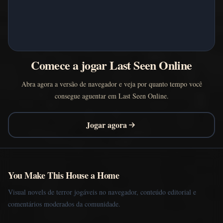
Comece a jogar Last Seen Online
Abra agora a versão de navegador e veja por quanto tempo você
consegue aguentar em Last Seen Online.
Jogar agora
You Make This House a Home
Visual novels de terror jogáveis no navegador, conteúdo editorial e
comentários moderados da comunidade.