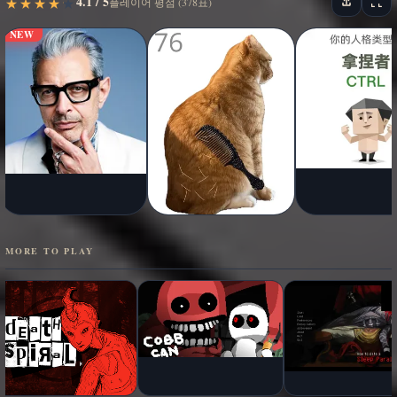
4.1 / 5
★
★
★
★
★
★
★
★
★
★
플레이어 평점 (378표)
NEW
MORE TO PLAY