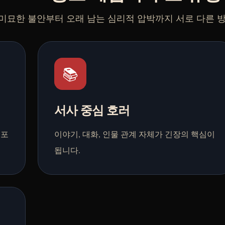
미묘한 불안부터 오래 남는 심리적 압박까지 서로 다른 
📚
서사 중심 호러
공포
이야기, 대화, 인물 관계 자체가 긴장의 핵심이
됩니다.