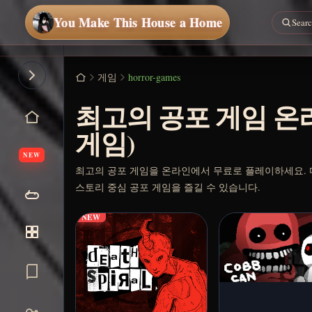
You Make This House a Home
게임
horror-games
최고의 공포 게임 온
게임)
NEW
최고의 공포 게임을 온라인에서 무료로 플레이하세요. 
스토리 중심 공포 게임을 즐길 수 있습니다.
NEW