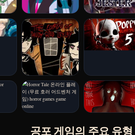
공포 게임의 주요 유형