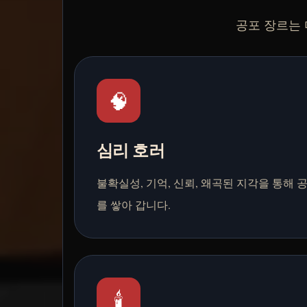
공포 장르는 
🧠
심리 호러
불확실성, 기억, 신뢰, 왜곡된 지각을 통해 
를 쌓아 갑니다.
🕯️