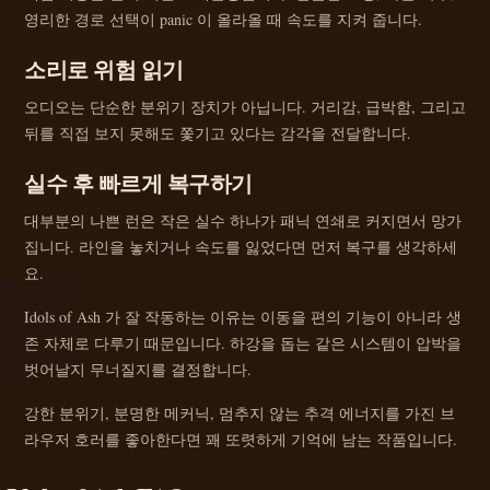
영리한 경로 선택이 panic 이 올라올 때 속도를 지켜 줍니다.
소리로 위험 읽기
오디오는 단순한 분위기 장치가 아닙니다. 거리감, 급박함, 그리고
뒤를 직접 보지 못해도 쫓기고 있다는 감각을 전달합니다.
실수 후 빠르게 복구하기
대부분의 나쁜 런은 작은 실수 하나가 패닉 연쇄로 커지면서 망가
집니다. 라인을 놓치거나 속도를 잃었다면 먼저 복구를 생각하세
요.
Idols of Ash 가 잘 작동하는 이유는 이동을 편의 기능이 아니라 생
존 자체로 다루기 때문입니다. 하강을 돕는 같은 시스템이 압박을
벗어날지 무너질지를 결정합니다.
강한 분위기, 분명한 메커닉, 멈추지 않는 추격 에너지를 가진 브
라우저 호러를 좋아한다면 꽤 또렷하게 기억에 남는 작품입니다.