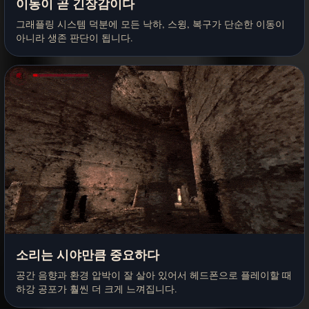
이동이 곧 긴장감이다
그래플링 시스템 덕분에 모든 낙하, 스윙, 복구가 단순한 이동이
아니라 생존 판단이 됩니다.
소리는 시야만큼 중요하다
공간 음향과 환경 압박이 잘 살아 있어서 헤드폰으로 플레이할 때
하강 공포가 훨씬 더 크게 느껴집니다.