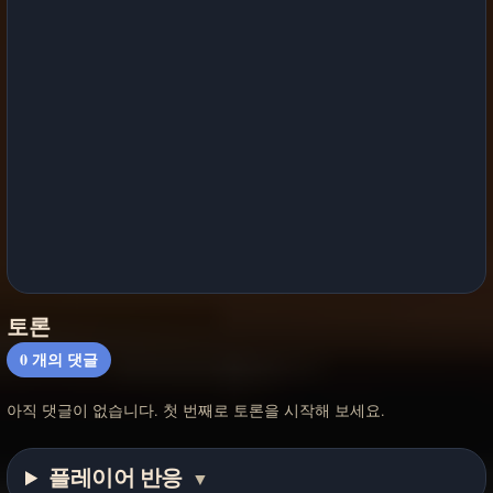
토론
0
개의 댓글
아직 댓글이 없습니다. 첫 번째로 토론을 시작해 보세요.
플레이어 반응
▼