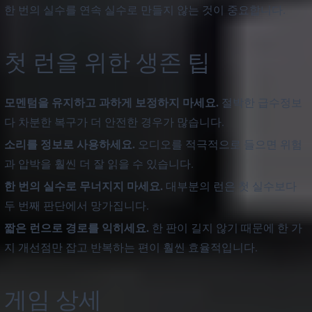
한 번의 실수를 연속 실수로 만들지 않는 것이 중요합니다.
첫 런을 위한 생존 팁
모멘텀을 유지하고 과하게 보정하지 마세요.
절박한 급수정보
다 차분한 복구가 더 안전한 경우가 많습니다.
소리를 정보로 사용하세요.
오디오를 적극적으로 들으면 위험
과 압박을 훨씬 더 잘 읽을 수 있습니다.
한 번의 실수로 무너지지 마세요.
대부분의 런은 첫 실수보다
두 번째 판단에서 망가집니다.
짧은 런으로 경로를 익히세요.
한 판이 길지 않기 때문에 한 가
지 개선점만 잡고 반복하는 편이 훨씬 효율적입니다.
게임 상세