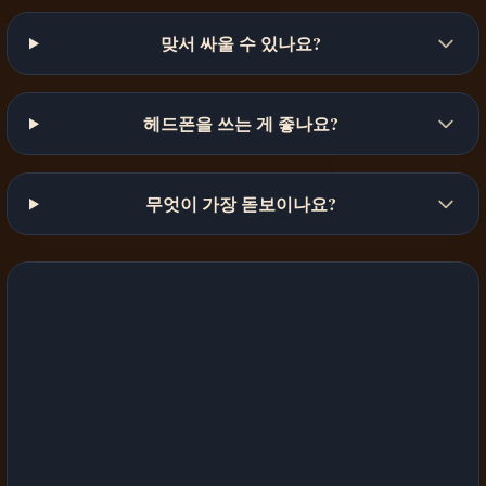
맞서 싸울 수 있나요?
헤드폰을 쓰는 게 좋나요?
무엇이 가장 돋보이나요?