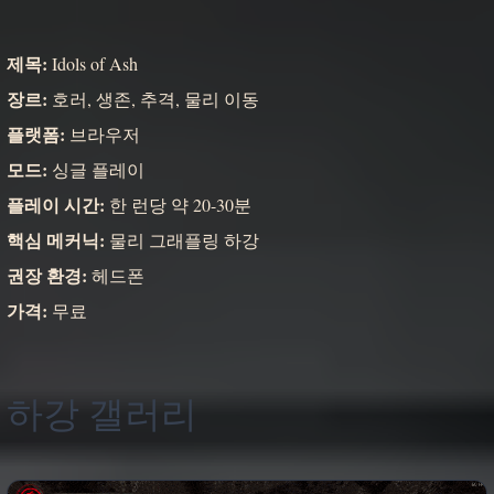
제목:
Idols of Ash
장르:
호러, 생존, 추격, 물리 이동
플랫폼:
브라우저
모드:
싱글 플레이
플레이 시간:
한 런당 약 20-30분
핵심 메커닉:
물리 그래플링 하강
권장 환경:
헤드폰
가격:
무료
하강 갤러리