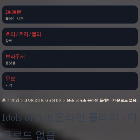
20-30분
플레이 시간
호러 / 추격 / 물리
장르
브라우저
플랫폼
무료
가격
홈
게임
HORROR GAMES
Idols of Ash 온라인 플레이 (다운로드 없음)
Idols of Ash 온라인 플레이 - 다
운로드 없음