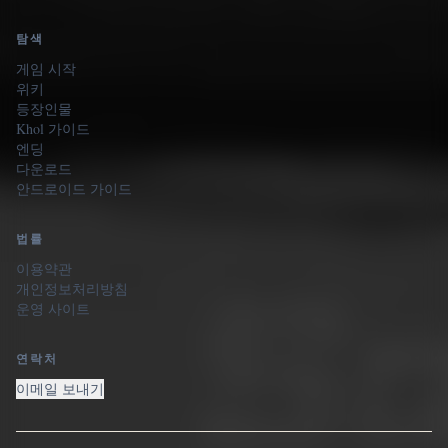
탐색
게임 시작
위키
등장인물
Khol 가이드
엔딩
다운로드
안드로이드 가이드
법률
이용약관
개인정보처리방침
운영 사이트
연락처
이메일 보내기