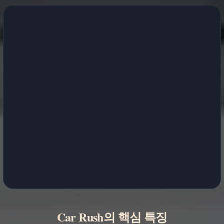
Car Rush의 핵심 특징