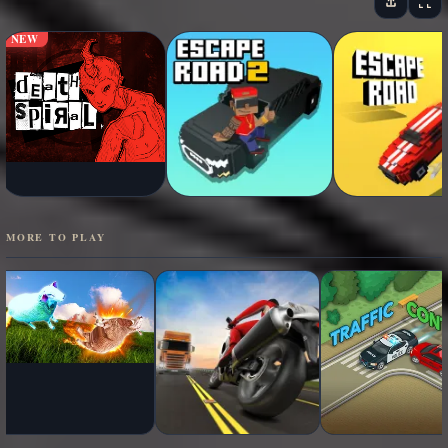
NEW
MORE TO PLAY