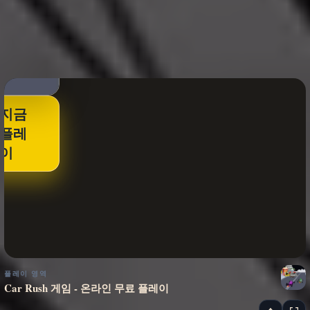
지금
플레
이
플레이 영역
Car Rush 게임 - 온라인 무료 플레이