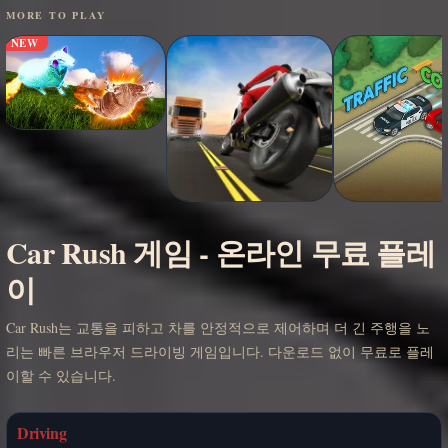
MORE TO PLAY
NEW
Car Rush 게임 - 온라인 무료 플레
이
Car Rush는 교통을 피하고 차를 안정적으로 제어하며 더 긴 주행을 노
리는 빠른 브라우저 드라이빙 게임입니다. 다운로드 없이 무료로 플레
이할 수 있습니다.
Driving