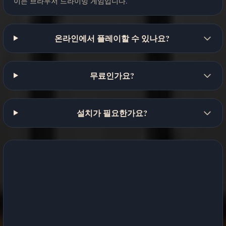
이는 브라우저 드라이빙 게임입니다.
온라인에서 플레이할 수 있나요?
무료인가요?
설치가 필요한가요?