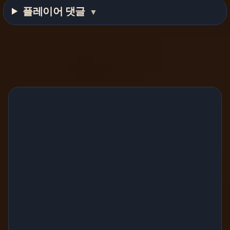
플레이어 댓글
▼