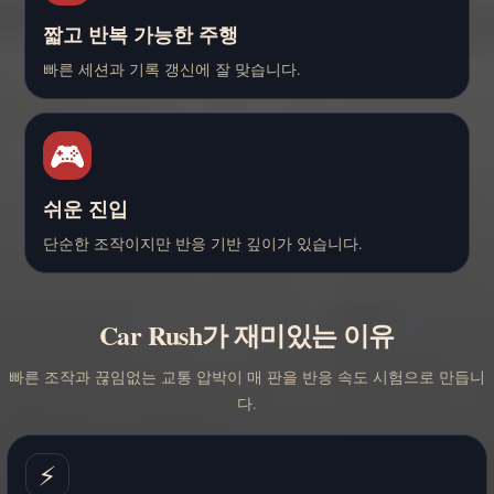
짧고 반복 가능한 주행
빠른 세션과 기록 갱신에 잘 맞습니다.
🎮
쉬운 진입
단순한 조작이지만 반응 기반 깊이가 있습니다.
Car Rush가 재미있는 이유
빠른 조작과 끊임없는 교통 압박이 매 판을 반응 속도 시험으로 만듭니
다.
⚡