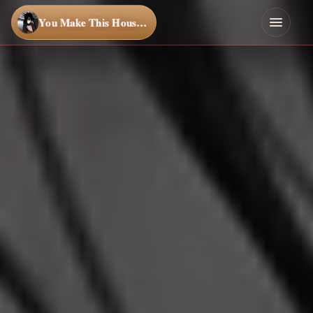
You Make This House a Home